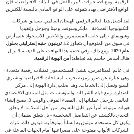
الرقمية. ومع قضاء وقت كبير بالفعل في البيئات الافتراضية، فإن
الواقع الافتراضي يهدد بتفوقه على الواقع المادي بالنسبة للكثيرين.
لقد أشعل هذا العالم الرقمي الهيجان العالمي. تتسابق شركات
التكنولوجيا العملاقة - مايكروسوفت وميتا وجوجل وإنفيديا
وشوبيفاي - إلى جانب المستثمرين واللاعبين للاستحواذ على أرض
في سوق من المتوقع أن يتجاوز
1.2 تريليون جنيه إسترليني بحلول
عام 2029
. ومع ذلك، وفي خضم هذا التهافت على الذهب، لا يزال
هناك أساس حاسم يتم تجاهله:
أمن الهوية الرقمية
.
في عالم الميتافيرس، ينشئ المستخدمون تمثيلات رقمية متعددة -
وهي عبارة عن صور رمزية تجوب المساحات الافتراضية وتشتري
السلع وتصل إلى الخدمات. وهذا يجلب إدارة الهوية إلى مركز
الصدارة. ومع قيام الشركات والمؤسسات مثل المنتدى الاقتصادي
العالمي بترحيل عملياتها إلى الفضاء الفوقي والويب 3، يصبح إنشاء
هويات موثوقة أمراً غير قابل للتفاوض من أجل السلامة. لا يتعلق
التحدي بالكشف عن التفاصيل الشخصية - بل يتعلق بضمان أن
يكون كل مستخدم موثوق به إنساناً موثوقاً به. فبدون ذلك، تترك
الشركات الأبواب مفتوحة على مصراعيها أمام الجهات الفاعلة في