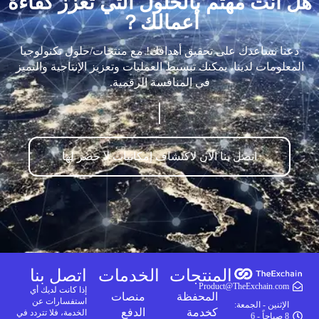
هل أنت مهتم بالحلول التي تعزز كفاءة
أعمالك？
دعنا نساعدك على تحقيق أهدافك! مع منتجات/حلول تكنولوجيا
المعلومات لدينا، يمكنك تبسيط العمليات وتعزيز الإنتاجية والتميز
في المنافسة الرقمية.
اتصل بنا الآن لاكتشاف إمكانيات لا حصر لها
المنتجات
الخدمات
اتصل بنا
Product@TheExchain.com
إذا كانت لديك أي
المحفظة
منصات
استفسارات عن
الإثنين - الجمعة:
كخدمة
الدفع
الخدمة، فلا تتردد في
8 صباحاً - 6