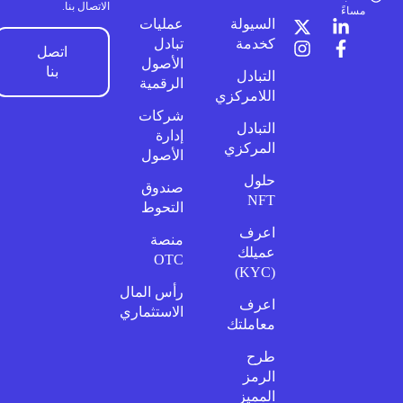
الاتصال بنا.
مساءً
السيولة
عمليات
كخدمة
تبادل
اتصل
الأصول
بنا
التبادل
الرقمية
اللامركزي
شركات
التبادل
إدارة
المركزي
الأصول
حلول
صندوق
NFT
التحوط
اعرف
منصة
عميلك
OTC
(KYC)
رأس المال
اعرف
الاستثماري
معاملتك
طرح
الرمز
المميز