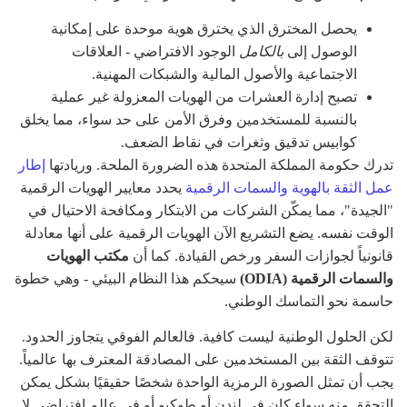
يحصل المخترق الذي يخترق هوية موحدة على إمكانية
الوصول إلى
بالكامل
الوجود الافتراضي - العلاقات
الاجتماعية والأصول المالية والشبكات المهنية.
تصبح إدارة العشرات من الهويات المعزولة غير عملية
بالنسبة للمستخدمين وفرق الأمن على حد سواء، مما يخلق
كوابيس تدقيق وثغرات في نقاط الضعف.
تدرك حكومة المملكة المتحدة هذه الضرورة الملحة. وريادتها
إطار
عمل الثقة بالهوية والسمات الرقمية
يحدد معايير الهويات الرقمية
"الجيدة"، مما يمكّن الشركات من الابتكار ومكافحة الاحتيال في
الوقت نفسه. يضع التشريع الآن الهويات الرقمية على أنها معادلة
قانونياً لجوازات السفر ورخص القيادة. كما أن
مكتب الهويات
والسمات الرقمية (ODIA)
سيحكم هذا النظام البيئي - وهي خطوة
حاسمة نحو التماسك الوطني.
لكن الحلول الوطنية ليست كافية. فالعالم الفوقي يتجاوز الحدود.
تتوقف الثقة بين المستخدمين على المصادقة المعترف بها عالمياً.
يجب أن تمثل الصورة الرمزية الواحدة شخصًا حقيقيًا بشكل يمكن
التحقق منه سواء كان في لندن أو طوكيو أو في عالم افتراضي لا