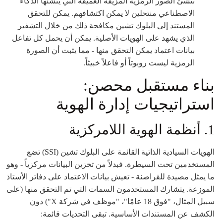
تُنشئ الصور الرمزية المزيفة العميقة التي ينشئها الذكاء
الاصطناعي منتحلين لا يمكن اكتشافهم. يمكن للتحقق
المستند إلى البلوك تشين مكافحة ذلك من خلال التشفير
الذي يشهد على الهويات الأصلية. يمكن أن يحمل كل تفاعل
بيانات اعتماد يمكن التحقق منها - مما يثبت أن الصورة
الرمزية ليست روبوتاً أو فاعلاً خبيثاً.
بناء مستقبل محصن:
استراتيجيات إدارة الهوية
1. أنظمة الهوية اللامركزية
الهويات السيادية الذاتية القائمة على البلوك تشين (SSI) تضع
المستخدمين تحت السيطرة. فبدلاً من تخزين البيانات مركزياً - وهو
ما يمثل مصيدة للقراصنة - تعيش بيانات الاعتماد على دفاتر الأستاذ
الموزعة. يتشارك المستخدمون السمات التي تم التحقق منها (على
سبيل المثال، "فوق 18 عامًا"، "موظف في شركة X") دون
الكشف عن المستندات الأساسية. تبقى التحديات قائمة: