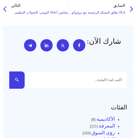
السابق
التالي
IKA تطلق الشبكة الرئيسية مع بروتوكول 2PC-MPC: حل محتمل لمشكلة تجزئة البلوك تشين والتحديات المشتركة بين السلاسل
ملخص Web3 اليومي: التحولات التنظيمية، ومعالم DeFi، والتعاون في مجال العملات الرقمية عبر الحدود
شارك الآن:
الفئات
الأكاديمية
(8)
المعرفة
(211)
رؤى السوق
(243)