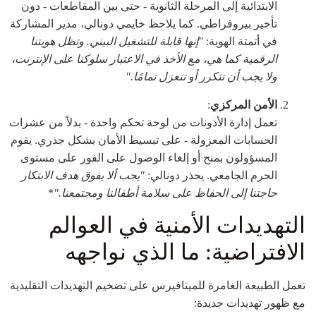
الابتدائية إلى المرحلة الثانوية - حتى بين المقاطعات - دون
تأخير بيروقراطي. كما يلاحظ خايمي دونالي، مدير المشاركة
في أتمتة الهوية:
"إنها قابلة للتشغيل البيني. وتظل هويتنا
الرقمية كما هي، مع الأخذ في الاعتبار سلوكنا على الإنترنت،
ولا يجب أن تتكرر أو تنعزل تمامًا."
الأمن المركزي
:
تعمل إدارة الأذونات من لوحة تحكم واحدة - بدلاً من عشرات
الحسابات المعزولة - على تبسيط الأمان بشكل جذري. يقوم
المسؤولون بمنح أو إلغاء الوصول على الفور على مستوى
الحرم الجامعي. يحذر دونالي:
"يجب ألا يفوق هدف الابتكار
حاجتنا إلى الحفاظ على سلامة أطفالنا ومجتمعنا."
*
التهديدات الأمنية في العوالم
الافتراضية: ما الذي نواجهه
تعمل الطبيعة الغامرة للميتافيرس على تضخيم التهديدات التقليدية
مع ظهور تهديدات جديدة: