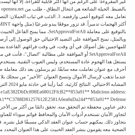
غير المقروءة: على الرغم من أنها أكثر قابلية للقراءة، إلا أنها ليست
وبالمثل، تمنح الموافقة على التصيد الاحتيالي حق الوصول إلى أ
للمهاجمين نقل أصولك في أي وقت، في وقت فراغهم. القاعدة بسيطة:
أحرف مع عنوان تعاملت معه سابقًا. ثم يرسلون بعد ذلك معاملة صغي
عندما تذهب لإرسال الأموال وتنسخ العنوان "الأخير" من سجلك بلا 
1aE382DbDc898Ea68012FfcB2**853a91** Malicious address:
بتجاوز ذلك. يمكنهم حساب عنوان العقد الذكي مسبقًا قبل نشره. ف
الضحية معه يقومون بنشر العقد الخبيث على هذا العنوان المحدد م