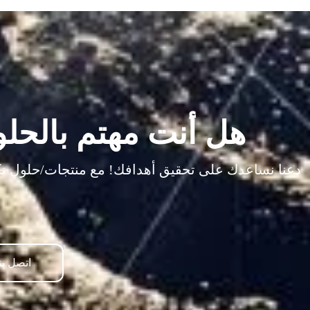
هل أنت مهتم بالحلو
دعنا نساعدك على تحقيق أهدافك! مع منتجات/حلول تكنول
اتصل بن