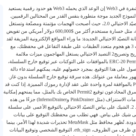
التصيد الاحتيالي 2.0: التهديدات الخفية التي تستنزف محفظتك المشفرة في Web3 إن الوعد الذي يحمله Web3 هو حدود رقمية يستعيد
النموذج الجديد موجة متطورة بنفس القدر من المحتالين الرقميين.
هذا ليس احتيال جدك عبر البريد الإلكتروني. نحن الآن في عصر التصيّد الاحتيالي 2.0، حيث أصبحت الهجمات مؤتمتة ومصنّعة وتستغل
البروتوكولات المصممة لجعل الويب 3 سلسًا. تؤكد الحوادث الأخيرة، مثل خسارة مستخدم أكثر من $600,000 دولار أمريكي من تفويض
لتصيّد الاحتيالي الجديدة: ما وراء المواقع الإلكترونية المزيفة لقد
ولّت أيام التحقق من "https://" ببساطة. التصيّد الاحتيالي عبر الويب 3 هو هجوم متعدد الطبقات على طبقة التفاعل في محفظتك، مع
التركيز على سرقة التفويضات والتوقيعات. 1. التوقيع الصامت تصريح وتصريح2 التصيد الاحتيالي يستغل المهاجمون ميزات ملائمة
لتجاوز يقظتك. التصيد الاحتيالي بالتصريح: تسمح وظيفة التصريح ERC-20 Permit بالموافقات على التوكنات عبر توقيع خارج السلسلة،
لحصول على هذا التوقيع. بمجرد حصولهم عليه، يمكنهم استدعاء دالة
ور معاملة من عنوانك. هذه سرقة توقيع خارج السلسلة بدون غاز.
تصيد Permit2 الاحتيالي: تم تقديمه بواسطة Uniswap، يسمح Permit2 بالموافقة لمرة واحدة على عقد لإدارة رموزك المميزة. إذا كنت قد
استخدمت Uniswap، فمن المحتمل أن تكون لديك هذه الموافقة. يسرق المخادعون توقيع Permit2 الخاص بك بالمثل، مما يمنحهم إمكانية
الوصول إلى الرموز التي أذنت بها لعقد Uniswap. غالبًا ما تتلقى خدمات الاستنزاف (مثل PinkDrainer وInfernoDrainer) جزءًا من هذه
الأصول المسروقة، مما يوضح اقتصاد "الاستنزاف كخدمة" (DaaS). 2. الشيك على بياض التصيّد الاحتيالي بالتوقيع الأعمى على سلسلة
ع على شيك على بياض. فهي تطلب من محفظتك التوقيع على بيانات
سداسية عشرية غير قابلة للقراءة، مما يمنح الموقّع سلطة غير محدودة. تُظهر محافظ مثل MetaMask تحذيرات شديدة لهذا الأمر، بينما
قامت محافظ أخرى مثل imToken بتعطيلها. لا تستخدم أبدًا، تحت أي ظرف من الظروف، eth_sign. التوقيع الشخصي وتوقيع البيانات