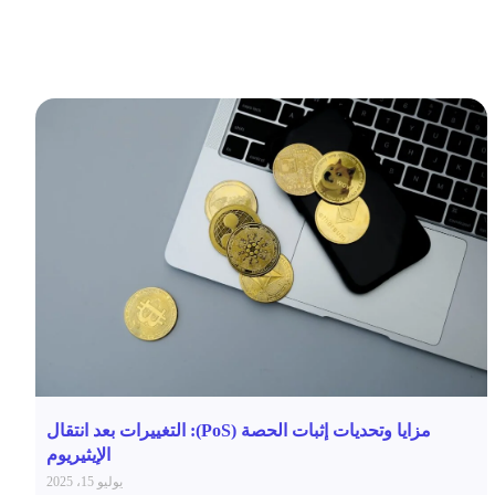
مزايا وتحديات إثبات الحصة (PoS): التغييرات بعد انتقال
الإيثيريوم
يوليو 15، 2025