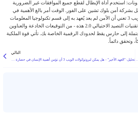
SetAppro على عنوانك. أبطل الأذونات: استخدم أداة الإبطال لقطع جميع الموافقات غير الضرورية
عدة الاحترافية: اتصل بشركة أمن بلوك تشين على الفور. الوقت أمر بالغ الأهمية في
محاولة تتبع أو تجميد الأصول المسروقة. إن الطبيعة اللامركزية للويب 3 تعني أن الأمن لم يعد يُعهد به إلى قسم تكنولوجيا المعلومات
في المنصة. فهو يقع بشكل مباشر على عاتق الفرد. من خلال فهم تقنيات التصيد الاحتيالي 2.0 هذه - من التوقيعات الخادعة والعناوين
حول من ضحية محتملة إلى حارس يقظ لحدودك الرقمية الخاصة بك. تأتي قوة الملكية
التالي
ة تصيّد احتيالي متطورة لنظام macOS متخفية في زي الامتثال للتدقيق
تحليل: "العهد الأخير" - هل يمكن لبروتوكولات الويب 3 أن تؤمن أهمية الإنسان في حضارة ناشئة قائمة على السيليكون؟