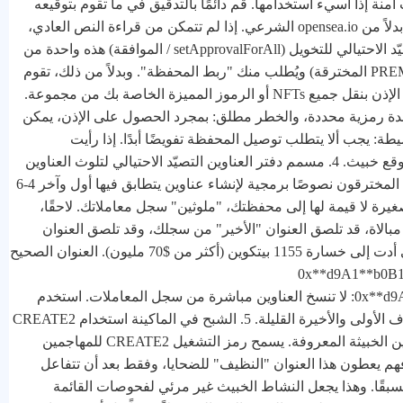
 آمنة إذا أسيء استخدامها. قم دائمًا بالتدقيق في ما تقوم بتوقيعه
بالضبط. الحيلة الشائعة هي انتحال النطاق - طلب من opensea.net بدلاً من opensea.io الشرعي. إذا لم تتمكن من قراءة النص العادي،
تعامل معه كتوقيع أعمى وارفضه. 3. الذئب في ثياب الحملان: التصيّد الاحتيالي للتخويل (setApprovalForAll / الموافقة) هذه واحدة من
أكثر الهجمات تدميراً. قد تزور موقعًا يبدو شرعيًا (مثل واجهة PREMINT المخترقة) ويُطلب منك "ربط المحفظة". وبدلاً من ذلك، تقوم
بالتوقيع على معاملة SetApprovalForAll، مما يمنح الفاعل الخبيث الإذن بنقل جميع NFTs أو الرموز المميزة الخاصة بك من مجموعة.
رصدة رمزية محددة، والخطر مطلق: بمجرد الحصول على الإذن، يمكن
 يجب ألا يتطلب توصيل المحفظة تفويضًا أبدًا. إذا رأيت
SetApprovalForAll أو الموافقة على مطالبة "اتصال"، فأنت في موقع خبيث. 4. مسمم دفتر العناوين التصيّد الاحتيالي لتلوث العناوين
يستغل هذا الهجوم عادة المستخدم، وليس العيوب التقنية. يستخدم المخترقون نصوصًا برمجية لإنشاء عناوين يتطابق فيها أول وآخر 4-6
رة لا قيمة لها إلى محفظتك، "ملوثين" سجل معاملاتك. لاحقًا،
مبالاة، قد تلصق العنوان "الأخير" من سجلك، وقد تلصق العنوان
المشابه الاحتيالي. النتائج كارثية، كما رأينا في حادثة مايو 2024 التي أدت إلى خسارة 1155 بيتكوين (أكثر من $70 مليون). العنوان الصحيح
0x**d9A1**b0B1e
0x**d9A1**C3788D81257612E2581A6ea0aDa244**853a91** Defense: لا تنسخ العناوين مباشرة من سجل المعاملات. استخدم
دفتر عناوين محفظة تم التحقق منه. تحقق دائمًا من أكثر من الأحرف الأولى والأخيرة القليلة. 5. الشبح في الماكينة استخدام CREATE2
لتجاوز الأمان تستخدم أدوات الأمان والمحافظ قوائم سوداء للعناوين الخبيثة المعروفة. يسمح رمز التشغيل CREATE2 للمهاجمين
هم يعطون هذا العنوان "النظيف" للضحايا، وفقط بعد أن تتفاعل
سبقًا. وهذا يجعل النشاط الخبيث غير مرئي لفحوصات القائمة