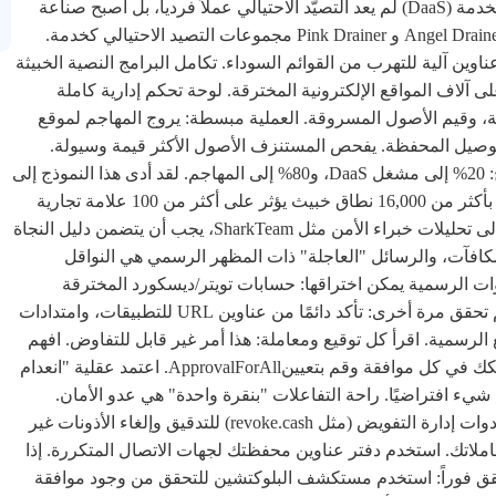
السوداء الثابتة حتى فوات الأوان. تصنيع السرقة التصيّد الاحتيالي كخدمة (DaaS) لم يعد التصيّد الاحتيالي عملاً فردياً، بل أصبح صناعة
مزدهرة في السوق السوداء. تقدم منصات مثل Inferno Drainer وAngel Drainer و Pink Drainer مجموعات التصيد الاحتيالي كخدمة.
ناوين آلية للتهرب من القوائم السوداء. تكامل البرامج النصية الخبيثة
ية في شكل Seaport أو WalletConnect أو Coinbase SDKs) على آلاف المواقع الإلكترونية المخترقة. لوحة تحكم إدارية كاملة
، وقيم الأصول المسروقة. العملية مبسطة: يروج المهاجم لموقع
اجتماعي (X، Discord). يقوم الضحية بتوصيل المحفظة. يفحص المستنزف الأصول الأكثر قيمة وسيولة.
يطالب بمعاملة خبيثة. عند تأكيد الضحية، تتدفق الأصول إلى الخارج: 20% إلى مشغل DaaS، و80% إلى المهاجم. لقد أدى هذا النموذج إلى
توسيع نطاق التهديد بشكل كبير، حيث يرتبط Inferno Drainer وحده بأكثر من 16,000 نطاق خبيث يؤثر على أكثر من 100 علامة تجارية
مشفرة. بروتوكول الدفاع الخاص بك: قائمة تدقيق إلزامية استنادًا إلى تحليلات خبراء الأمن مثل SharkTeam، يجب أن يتضمن دليل النجاة
ر، والمكافآت، والرسائل "العاجلة" ذات المظهر الرسمي هي النواقل
ات الرسمية يمكن اختراقها: حسابات تويتر/ديسكورد المخترقة
للمشاريع الشرعية شائعة. لا تثق بأي إعلان بشكل أعمى. تحقق، ثم تحقق مرة أخرى: تأكد دائمًا من عناوين URL للتطبيقات، وامتدادات
الرسمية. اقرأ كل توقيع ومعاملة: هذا أمر غير قابل للتفاوض. افهم
الفرق بين النقل والتحويل من. رفض أي توقيع أعمى (eth_sign). شكك في كل موافقة وقم بتعيينApprovalForAll. اعتمد عقلية "انعدام
ء افتراضيًا. راحة التفاعلات "بنقرة واحدة" هي عدو الأمان.
استخدم أدوات الأمان: استخدم أدوات معاينة معاملات المحفظة وأدوات إدارة التفويض (مثل revoke.cash) للتدقيق وإلغاء الأذونات غير
عاملاتك. استخدم دفتر عناوين محفظتك لجهات الاتصال المتكررة. إذا
حقق فوراً: استخدم مستكشف البلوكتشين للتحقق من وجود موافقة