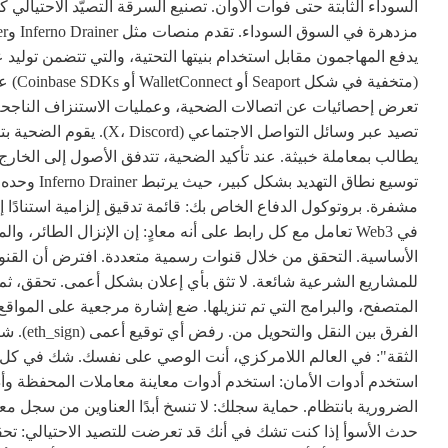
يدفع المهاجمون مقابل استخدام بنيتها التحتية، والتي تتضمن توليد ع
(متخف
تعرض إحصائيات عن اتصالات الضحية، وعمليات الاستنزاف الناجحة
تصيد عبر وسائل التواصل ال
في Web3 تعامل مع كل رابط على أنه معادٍ: إن الإنزال الطائ
الأساسية. التحقق من خلال قنوات رسمية متعددة. افترض أن القنو
المتصفح، والبرامج التي تم تنزيلها. ضع إشارة مرجعية على المواقع 
الثقة": في العالم اللامركزي، أنت الوصي على نفسك. شك في كل شي
الضرورية بانتظام. حماية سجلك: لا تنسخ أبدًا العناوين من سجل م
حدث الأسوأ إذا كنت تشك في أنك قد تعرضت للتصيد الاحتيالي: ت