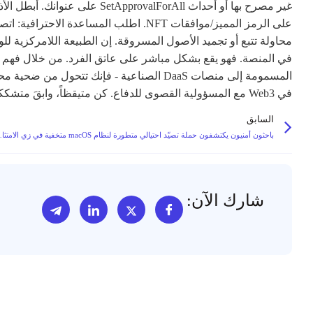
غير مصرح بها أو أحداث valForAll
على الرمز المميز/موافقات NFT. اطلب المسا
المسمومة إلى منصات DaaS الصناعية - فإنك تت
في Web3 مع المسؤولية القصوى للدفاع. كن متيقظاً، وابقَ متشككاً، وتحقق دائماً.
السابق
باحثون أمنيون يكتشفون حمل
شارك الآن: