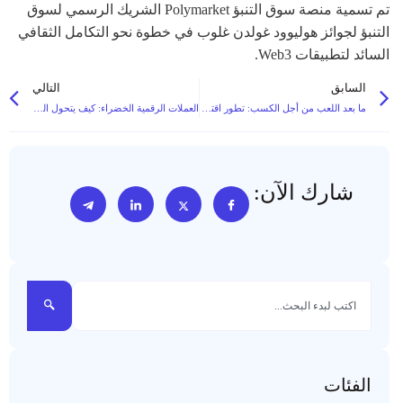
تم تسمية منصة سوق التنبؤ Polymarket الشريك الرسمي لسوق
التنبؤ لجوائز هوليوود غولدن غلوب في خطوة نحو التكامل الثقافي
السائد لتطبيقات Web3.
السابق
التالي
ما بعد اللعب من أجل الكسب: تطور اقتصاديات ألعاب الويب3 للألعاب عبر الإنترنت
العملات الرقمية الخضراء: كيف يتحول التعدين نحو الطاقة المتجددة
شارك الآن:
الفئات