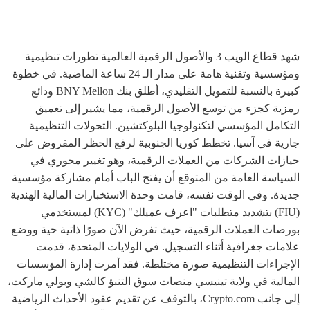
شهد قطاع الويب 3 والأصول الرقمية العالمية تطورات تنظيمية
ومؤسسية وتقنية هامة على مدار الـ 24 ساعة الماضية. في خطوة
كبيرة بالنسبة للتمويل التقليدي، أطلق بنك BNY Mellon ودائع
رمزية كجزء من توسع الأصول الرقمية، مما يشير إلى تعميق
التكامل المؤسسي لتكنولوجيا البلوكتشين. التحولات التنظيمية
جارية في آسيا. تخطط كوريا الجنوبية لرفع الحظر المفروض على
حيازات الشركات من العملات الرقمية، وهو تغيير محوري في
السياسة العامة من المتوقع أن يفتح الباب أمام مشاركة مؤسسية
جديدة. وفي الوقت نفسه، قامت وحدة الاستخبارات المالية الهندية
(FIU) بتشديد متطلبات "اعرف عميلك" (KYC) لمستخدمي
بورصات العملات الرقمية، حيث تفرض الآن صورًا ذاتية حية ووضع
علامات جغرافية أثناء التسجيل. في الولايات المتحدة، قدمت
الإجراءات التنظيمية صورة مختلطة. فقد أمرت إدارة المؤسسات
المالية في ولاية تينيسي منصات سوق التنبؤ كالشي وبولي ماركت،
إلى جانب Crypto.com، بالتوقف عن تقديم عقود الأحداث الرياضية