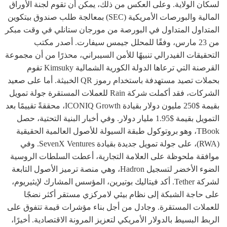
لسكان الولاية. وعلى العكس من ذلك، يمكن أن تقوم لجنة الأوراق
المالية والبورصات الأمريكية (SEC) بمعالجة طلب صندوق بيتكوين
المتداول المتداول في البورصة من مورجان ستانلي في وقت مبكر
من 23 مارس، وفقًا للمحلل جيمس سيفارت. أصدر مكتب
التحقيقات الفيدرالي تنبيهًا للأمن السيبراني، محذرًا من أن مجموعة
القرصنة التي ترعاها الدولة الكورية الشمالية Kimsuky تقوم
بحملات تصيد مستهدفة باستخدام رموز QR الخبيثة. أما على صعيد
الشركات، فقد أكملت شركة Rain للعملات المستقرة جولة تمويل
بقيمة $250 مليون دولار بقيادة ICONIQ Growth، محققةً تقييمًا بعد
التمويل بقيمة $1.95 مليار دولار. وفي أخبار البنية التحتية، حصل
TBook، وهو بروتوكول طبقة السيولة للأصول العالمية الحقيقية
(RWA)، على جولة تمويل جديدة بقيادة SevenX Ventures. وفي
موافقة ملحوظة على العلامة التجارية، أعطت السلطات الروسية
الضوء الأخضر لتسجيل Hadron، وهي منصة ترميز الأصول التابعة
لشركة Tether. أكد فيتاليك بوتيرين، المؤسس المشارك لإيثيريوم،
على حاجة الشبكة إلى نظام بيئي لامركزي مستقر أكثر نضجًا
للعملات المستقرة. وجادل من أجل بناء مؤشرات قيمة تتفوق على
الربط البسيط بالدولار الأمريكي لتعزيز المرونة الاقتصادية. أخيرًا،