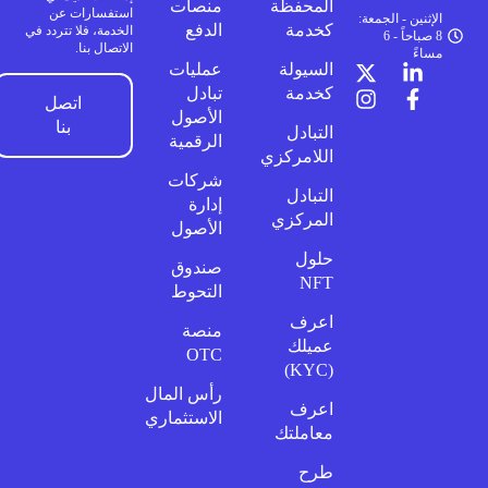
المحفظة
منصات
استفسارات عن
الإثنين - الجمعة:
كخدمة
الدفع
الخدمة، فلا تتردد في
8 صباحاً - 6
الاتصال بنا.
مساءً
السيولة
عمليات
كخدمة
تبادل
اتصل
الأصول
بنا
التبادل
الرقمية
اللامركزي
شركات
التبادل
إدارة
المركزي
الأصول
حلول
صندوق
NFT
التحوط
اعرف
منصة
عميلك
OTC
(KYC)
رأس المال
اعرف
الاستثماري
معاملتك
طرح