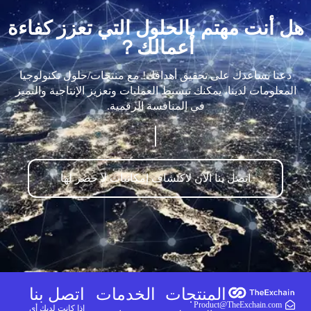
هل أنت مهتم بالحلول التي تعزز كفاءة
أعمالك？
دعنا نساعدك على تحقيق أهدافك! مع منتجات/حلول تكنولوجيا
المعلومات لدينا، يمكنك تبسيط العمليات وتعزيز الإنتاجية والتميز
في المنافسة الرقمية.
اتصل بنا الآن لاكتشاف إمكانيات لا حصر لها
المنتجات
الخدمات
اتصل بنا
Product@TheExchain.com
إذا كانت لديك أي