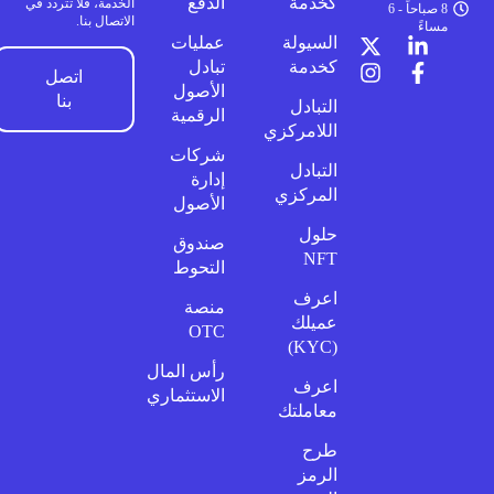
كخدمة
الدفع
الخدمة، فلا تتردد في
8 صباحاً - 6
الاتصال بنا.
مساءً
السيولة
عمليات
كخدمة
تبادل
اتصل
الأصول
بنا
التبادل
الرقمية
اللامركزي
شركات
التبادل
إدارة
المركزي
الأصول
حلول
صندوق
NFT
التحوط
اعرف
منصة
عميلك
OTC
(KYC)
رأس المال
اعرف
الاستثماري
معاملتك
طرح
الرمز