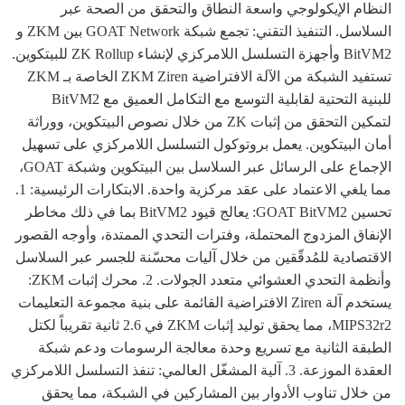
النظام الإيكولوجي واسعة النطاق والتحقق من الصحة عبر
السلاسل. التنفيذ التقني: تجمع شبكة GOAT Network بين ZKM و
BitVM2 وأجهزة التسلسل اللامركزي لإنشاء ZK Rollup للبيتكوين.
تستفيد الشبكة من الآلة الافتراضية ZKM Ziren الخاصة بـ ZKM
للبنية التحتية لقابلية التوسع مع التكامل العميق مع BitVM2
لتمكين التحقق من إثبات ZK من خلال نصوص البيتكوين، ووراثة
أمان البيتكوين. يعمل بروتوكول التسلسل اللامركزي على تسهيل
الإجماع على الرسائل عبر السلاسل بين البيتكوين وشبكة GOAT،
مما يلغي الاعتماد على عقد مركزية واحدة. الابتكارات الرئيسية: 1.
تحسين GOAT BitVM2: يعالج قيود BitVM2 بما في ذلك مخاطر
الإنفاق المزدوج المحتملة، وفترات التحدي الممتدة، وأوجه القصور
الاقتصادية للمُدقّقين من خلال آليات محسّنة للجسر عبر السلاسل
وأنظمة التحدي العشوائي متعدد الجولات. 2. محرك إثبات ZKM:
يستخدم آلة Ziren الافتراضية القائمة على بنية مجموعة التعليمات
MIPS32r2، مما يحقق توليد إثبات ZKM في 2.6 ثانية تقريباً لكتل
الطبقة الثانية مع تسريع وحدة معالجة الرسومات ودعم شبكة
العقدة الموزعة. 3. آلية المشغّل العالمي: تنفذ التسلسل اللامركزي
من خلال تناوب الأدوار بين المشاركين في الشبكة، مما يحقق