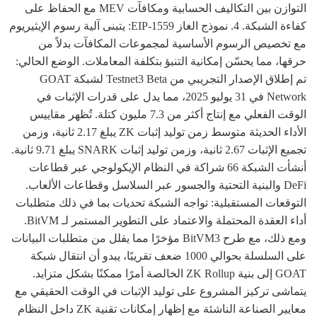
التوازن بين التكاليف الحسابية ومكافآت MEV مع الحفاظ على
كفاءة الشبكة. 4. نموذج الغاز EIP-1559: يتبنى آلية رسوم الإيثيريوم
مع تخصيص الرسوم الأساسية لمجموعات المكافآت بدلاً من
حرقها، مما يحسّن إمكانية التنبؤ بتكلفة المعاملات. الوضع الحالي:
تم إطلاق الإصدار التجريبي من Testnet3 Beta لشبكة GOAT
Network في 31 يوليو 2025، مما يدل على قدرات الإثبات في
الوقت الفعلي مع إنتاج أكثر من 7.3 مليون كتلة. تُظهر مقاييس
الأداء الحديثة متوسط زمن توليد إثبات ZK يبلغ 2.17 ثانية، وزمن
تجميع الإثبات 2.67 ثانية، وزمن توليد إثبات SNARK يبلغ 9.71 ثانية.
أنشأت الشبكة 66 شراكة في النظام الإيكولوجي عبر قطاعات
DeFi والبنية التحتية والجسور عبر السلاسل وقطاعات الألعاب.
التوقعات المستقبلية: تواجه الشبكة تحديات بما في ذلك متطلبات
أداء العقدة المحتملة والاعتماد على التطوير المستمر لـ BitVM.
ومع ذلك، مع طرح BitVM3 مؤخرًا مما يقلل من متطلبات البيانات
على السلسلة بحوالي 1000 ضعف تقريبًا، يبدو أن انتقال شبكة
GOAT إلى بنية ZK Rollup الخالصة أمرًا ممكنًا بشكل متزايد.
يتماشى تركيز المشروع على توليد الإثبات في الوقت الحقيقي مع
معايير الصناعة الناشئة مع إظهار إمكانات تقنية ZK داخل النظام