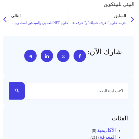
البيئي للبيتكوين.
السابق
التالي
حزمة حلول "اعرف عميلك" و"اعرف عميلك" للامتثال الشامل في معاملات العملات المشفرة
حلول NFT للفنانين والمبدعين لسك وبيع وإدارة الأعمال الفنية الرقمية على البلوك تشين
شارك الآن:
الفئات
الأكاديمية
(8)
المعرفة
(211)