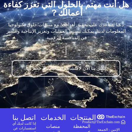
هل أنت مهتم بالحلول التي تعزز كفاءة
أعمالك？
دعنا نساعدك على تحقيق أهدافك! مع منتجات/حلول تكنولوجيا
المعلومات لدينا، يمكنك تبسيط العمليات وتعزيز الإنتاجية والتميز
في المنافسة الرقمية.
اتصل بنا الآن لاكتشاف إمكانيات لا حصر لها
المنتجات
الخدمات
اتصل بنا
Product@TheExchain.com
إذا كانت لديك أي
المحفظة
منصات
استفسارات عن
الإثنين - الجمعة: