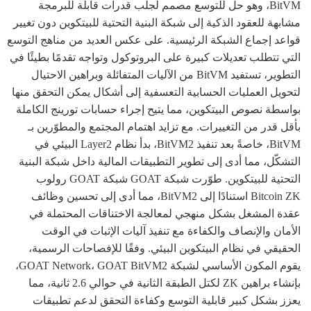
BitVM، وهو حل للتوسع مصمم لجلب قدرات قابلة للبرمجة
مشابهة للعقود الذكية إلى شبكة البنية التحتية للبيتكوين دون تغيير
قواعد إجماع الشبكة الرئيسية. على عكس العديد من مناهج التوسع
التي تتطلب تعديلات كبيرة على البروتوكول وتواجه تقدمًا بطيئًا في
التطوير، تستفيد BitVM من الآليات المتفائلة وبراهين الاحتيال
لتحويل العمليات الحسابية التعسفية إلى أشكال يمكن التحقق منها
بواسطة نصوص البيتكوين، مما يتيح إجراء حسابات تورينج الكاملة
بأقل قدر من التغييرات. مع تزايد اهتمام المجتمع والمطوّرين بـ
BitVM، خاصةً بعد تنفيذ BitVM2، بدأ نظام Layer2 البيئي في
التشكّل، مما أدى إلى تطوير التطبيقات المالية داخل شبكة البنية
التحتية للبيتكوين. طوّرت شبكة GOAT شبكة GOAT رولوب
Bitcoin ZK استنادًا إلى BitVM2، مما أدى إلى تحسين وظائف
عقدة المشغل بشكل منهجي لمعالجة الاختناقات المحتملة في
الأمان والإنصاف والكفاءة مع تنفيذ آليات الإثبات في الوقت
الحقيقي في نظام البيتكوين البيئي. وفقًا للإفصاحات الرسمية،
يقوم المكون الأساسي لشبكة GOAT Network، GOAT BitVM2،
بإنشاء براهين ZK لكتل الطبقة الثانية في حوالي 2.6 ثانية، مما
يعزز بشكل كبير قابلية التوسع وكفاءة التحقق لدعم تطبيقات