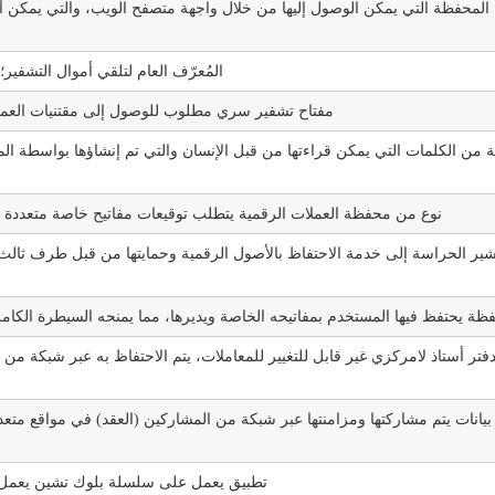
المحفظة التي يمكن الوصول إليها من خلال واجهة متصفح الويب، والتي يمكن أن ت
المُعرّف العام لتلقي أموال التشفير
مفتاح تشفير سري مطلوب للوصول إلى مقتنيات العملة
من الكلمات التي يمكن قراءتها من قبل الإنسان والتي تم إنشاؤها بواسطة ال
نوع من محفظة العملات الرقمية يتطلب توقيعات مفاتيح خاصة متعددة لت
شير الحراسة إلى خدمة الاحتفاظ بالأصول الرقمية وحمايتها من قبل طرف ثالث
ظة يحتفظ فيها المستخدم بمفاتيحه الخاصة ويديرها، مما يمنحه السيطرة الكامل
فتر أستاذ لامركزي غير قابل للتغيير للمعاملات، يتم الاحتفاظ به عبر شبكة من
بيانات يتم مشاركتها ومزامنتها عبر شبكة من المشاركين (العقد) في مواقع متعدد
تطبيق يعمل على سلسلة بلوك تشين يعمل بد