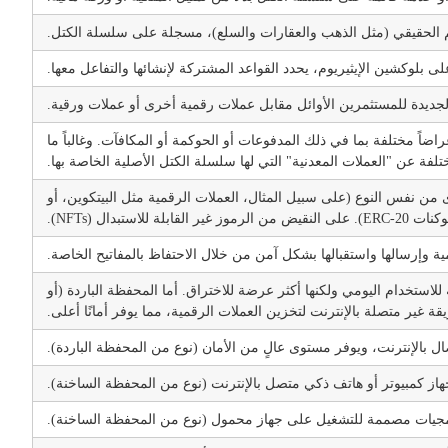
 الحقيقي (مثل الذهب والعقارات والسلع)، مسجلة على سلسلة الكتل.
 بلوكشين الإيثيريوم، يحدد القواعد المشتركة لإنشائها والتفاعل معها.
لجديدة للمستثمرين الأوائل مقابل عملات رقمية أخرى أو عملات ورقية.
ضاً مختلفة بما في ذلك المدفوعات أو الحوكمة أو المكافآت. وغالباً ما
لفة عن "العملات المعدنية" التي لها سلسلة الكتل الأصلية الخاصة بها.
 من نفس النوع (على سبيل المثال، العملات الرقمية مثل البيتكوين، أو
ERC-20). على النقيض من الرموز غير القابلة للاستبدال (NFTs).
ة وإرسالها واستقبالها بشكل آمن من خلال الاحتفاظ بالمفاتيح الخاصة.
تخدام اليومي ولكنها أكثر عرضة للاختراق. أما المحفظة الباردة (أو
قة غير متصلة بالإنترنت لتخزين العملات الرقمية، مما يوفر أمانًا أعلى.
ل بالإنترنت، ويوفر مستوى عالٍ من الأمان (نوع من المحفظة الباردة).
ز كمبيوتر أو هاتف ذكي متصل بالإنترنت (نوع من المحفظة الساخنة).
يات مصممة للتشغيل على جهاز محمول (نوع من المحفظة الساخنة).