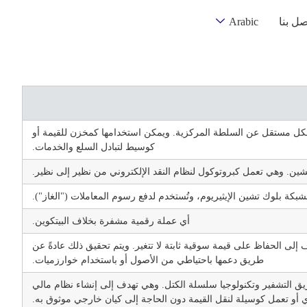
صل بنا
Arabic
كل مستقل عن السلطة المركزية. ويمكن استخدامها كمخزن للقيمة أو
كوسيط لتبادل السلع والخدمات.
ن. وهي تعمل كبروتوكول لنظام النقد الإلكتروني من نظير إلى نظير.
بكة بلوك تشين الإيثيريوم، وتُستخدم لدفع رسوم المعاملات ("الغاز").
أي عملة رقمية مشفرة بخلاف البيتكوين.
إلى الحفاظ على قيمة سوقية ثابتة لا تتغير. ويتم تحقيق ذلك عادةً عن
طريق دعمها باحتياطي من الأصول أو باستخدام خوارزميات.
يق التشفير وتكنولوجيا سلسلة الكتل. وهي تهدف إلى إنشاء نظام مالي
 أو تعمل كوسيلة لنقل القيمة دون الحاجة إلى كيان خارجي موثوق به.