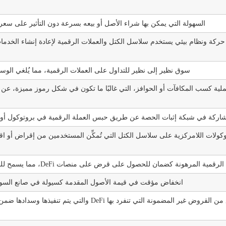
السهولة التي يمكن بها شراء الأصل أو بيعه بسرعة دون التأثير على سعره
حركة ونظام بيئي يستخدم سلاسل الكتل والعملات الرقمية لإعادة إنشاء الخدمات
سوق نظير إلى نظير للتداول على العملات الرقمية، مما يُلغي الو
شاركة في شبكة إثبات الحصة عن طريق حبس العملة الرقمية في بروتوكول أو
المرهونة كضمان للحصول على قرض على منصات DeFi، مما يسمح للمستخدمين باقتراض عملات رقمية أخرى مقابل قيمة الأصول المرهونة.
انخفاض مؤقت في قيمة الأصول المقدمة كسيولة في صانع السوق الآلي (AMM)، مقارنة بمجرد الاحتفاظ بالأصول خار
نوع من القروض غير المضمونة التي تنفرد بها Fi