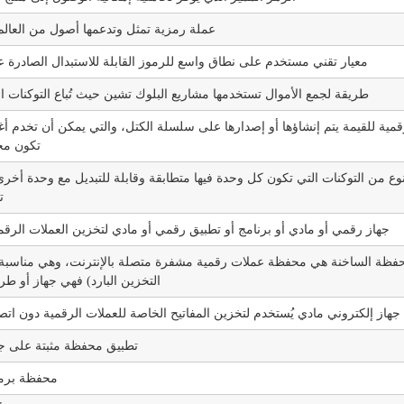
عملة رمزية تمثل وتدعمها أصول من العالم
معيار تقني مستخدم على نطاق واسع للرموز القابلة للاستبدال الصادرة على
طريقة لجمع الأموال تستخدمها مشاريع البلوك تشين حيث تُباع التوكنات ا
مية للقيمة يتم إنشاؤها أو إصدارها على سلسلة الكتل، والتي يمكن أن تخدم أغرا
تكون مخت
وع من التوكنات التي تكون كل وحدة فيها متطابقة وقابلة للتبديل مع وحدة أخرى
توكنات 
جهاز رقمي أو مادي أو برنامج أو تطبيق رقمي أو مادي لتخزين العملات الرقمي
فظة الساخنة هي محفظة عملات رقمية مشفرة متصلة بالإنترنت، وهي مناسبة للاس
التخزين البارد) فهي جهاز أو طري
جهاز إلكتروني مادي يُستخدم لتخزين المفاتيح الخاصة للعملات الرقمية دون اتصا
تطبيق محفظة مثبتة على جها
محفظة برمج