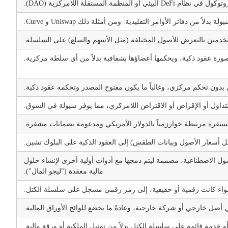
لمستقلة اللامركزية (DAO).
 دفاتر الأوامر التقليدية. ومن أمثلة ذلك Uniswap و Curve.
دمين بالتعرض للأصول المختلفة (مثل الأسهم والسلع) على السلسلة.
ورة عقود ذكية، ويحكمها أعضاؤها بشفافية بدلاً من أي سلطة مركزية.
ون تحكم مركزي، وغالباً ما يكون مفتوح المصدر وتحكمه عقود ذكية.
ول أو الإقراض أو الاقتراض اللامركزي، مما يوفر سيولة في السوق.
أسعار الأصول وبيانات الطقس) إلى العقود الذكية على البلوك تشين.
ثل المقايضات أو الإقراض أو الأصول الاصطناعية، مصممة ليتم دمجها مع أدوات أولية أخرى لإنشاء حلول
مالية معقدة ("ليجو المال").
واء كانت رقمية أو حقيقية، إلى رمز رقمي مسجل على سلسلة الكتل.
صل خارجي أو شركة خارجية، وعادةً ما يخضع للوائح الأوراق المالية.
أو خدمة قائمة على سلسلة الكتل بدلاً من تمثيل الملكية أو ورقة مالية.