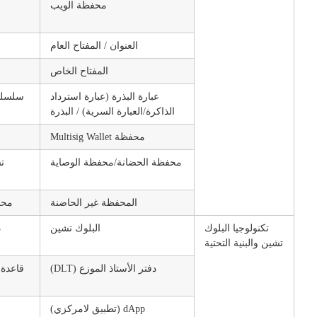
محفظة الويب
العنوان / المفتاح العام
المفتاح الخاص
عبارة البذرة (عبارة استرداد
سلسلة 
الذاكرة/العبارة السرية) / البذرة
محفظة Multisig Wallet
محفظة الحضانة/محفظة الوصاية
ت
المحفظة غير الحاضنة
محف
تكنولوجيا البلوك
البلوك تشين
د
تشين والبنية التحتية
دفتر الأستاذ الموزع (DLT)
قاعدة 
dApp (تطبيق لامركزي)