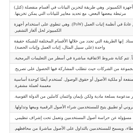
 أجهزة الكمبيوتر. وهي طريقة لتخزين البيانات في أقسام منفصلة (كتل)
مرتبطة ببعضها البعض، مع تحديد معايير للبيانات التي يمكن تخزينها.
هي عملية التحقق من المعاملات وإضافة كتل جديدة إلى سلسلة الكتل، وتُستخدم عادةً في أنظمة إثبات العمل (PoW). وهي تنطوي على استخدام أجهزة
الكمبيوتر لحل ألغاز التشفير.
اذ. إنها الطريقة التي تحدد من خلالها الأقسام المختلفة للشبكة حقيقة
واحدة (على سبيل المثال، إثبات العمل وإثبات الحصة).
. تتم كتابة شروط الاتفاقية مباشرة في أسطر من التعليمات البرمجية.
مجموعة من الشركات حيث تتطلب المشاركة فيها الحصول على تصريح.
نفعة أو ملكية الأصول أو حقوق الوصول. تُستخدم أيضًا كوحدة أساسية
معممة لعملة مشفرة.
ير مدعومة بسلعة مادية ولكن بإيمان وائتمان كاملين من الدولة القومية.
وني أو تطبيق يتيح للمستخدمين شراء الأصول الرقمية وبيعها وتداولها.
ة، مسؤولة عن حراسة أصول المستخدمين وتعمل تحت إشراف تنظيمي.
سطاء، ويسمح للمستخدمين بالتداول على الأصول مباشرةً من محافظهم.