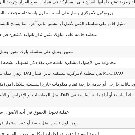
رمزية تمنح حامليها القدرة على المشاركة في عمليات صنع القرار وترقية البروتوكول في نظام DeFi البيئي أو المنظمة ا
بروتوكول لامركزي يعمل على أتمتة التداول باستخدام مجمعات السيولة بدلاً من
تمثيل قائم على سلسلة الكتل لأصل أو مشتق مالي آخر، مما يسمح للمستخ
منظمة قائمة على البلوك تشين تُدار بقواعد مُشفرة في ص
تطبيق يعمل على سلسلة بلوك تشين يعمل بد
مجموعة من الأصول المشفرة مقفلة في عقد ذكي لتسهيل أنشطة التدا
MakerDAO هي منظمة لامركزية مستقلة تدير إصدار DAI، وهي عملة مستقرة مرتبطة خوارزمياً بالدولار الأمريكي ومدعومة بضمانات مشفرة.
 بيانات خارجي أو خدمة خارجية تقدم معلومات خارج السلسلة بشكل آمن (مثل 
لبنة بناء أساسية أو أداة مالية أساسية في DeFi، م
عملية تحويل الحقوق في أحد الأصول، س
رمز بلوك تشين يمثل حصة أو عقد استثمار في أ
الرمز المميز الذي يوفر لحامليه إمكانية الوصول إلى منتج 