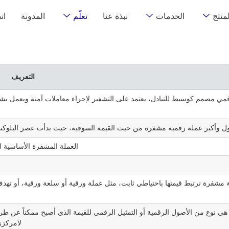
لمنتج
الخدمات
نبذة عنا
تعلّم
المدونة
ات
التعريف
ي مصمم كوسيط للتبادل، يعتمد على التشفير لإجراء معاملات آمنة ويعمل بش
ل وأكبر عملة رقمية مشفرة من حيث القيمة السوقية، حيث بدأت عصر البلوكتشي
العملة المشفرة الأساسية لش
 مشفرة ترتبط قيمتها باحتياطي ثابت، مثل عملة ورقية أو سلعة ورقية، أو تهدف 
هي نوع من الأصول الرقمية أو التمثيل الرقمي للقيمة الذي أصبح ممكناً عن طر
لامركزي