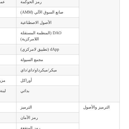
رمز الحوكمة
عملة 
صانع السوق الآلي (AMM)
الأصول الاصطناعية
DAO (المنظمة المستقلة
اللامركزية)
dApp (تطبيق لامركزي)
مجمع السيولة
ميكر/ميكرداو/داي/داي
أوراكل
مزود
بدائي
الترميز والأصول
الترميز
رمز الأمان
رمز المنفعة