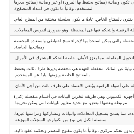
كون وصائية (مفاتيح يحتفظ بها المزود) أو غير وصائية (مفاتيح يديرها
المستخدم، وغالباً ما تكون في امتداد المتصفح).
؛ يقترن بالمفتاح الخاص. عادةً ما يكون سلسلة مشتقة من المفتاح العام.
 الرقمية والتحكم فيها في المحفظة. وهو ضروري لتفويض المعاملات.
محفظة والتي يمكن استخدامها لإجراء نسخ احتياطي واستعادة المحفظة
ومفاتيحها الخاصة.
خويل المعاملة، مما يعزز الأمان، خاصة للتحكم المشترك في الأموال.
 نيابةً عن المالك. محفظة العهدة هي محفظة يديرها طرف ثالث يحتفظ
بالمفاتيح الخاصة ويؤمنها نيابةً عن المستخدم.
ة على أصوله الرقمية ويُلغي الاعتماد على طرف ثالث من أجل الأمان.
 أجهزة الكمبيوتر. وهي طريقة لتخزين البيانات في أقسام منفصلة (كتل)
مرتبطة ببعضها البعض، مع تحديد معايير للبيانات التي يمكن تخزينها.
ة، مما يسمح بتسجيل المعاملات والبيانات ومشاركتها ومزامنتها عبرها.
سلسلة الكتل هي نوع من تكنولوجيا السجلات الموزعة.
ون تحكم مركزي، وغالباً ما يكون مفتوح المصدر وتحكمه عقود ذكية.