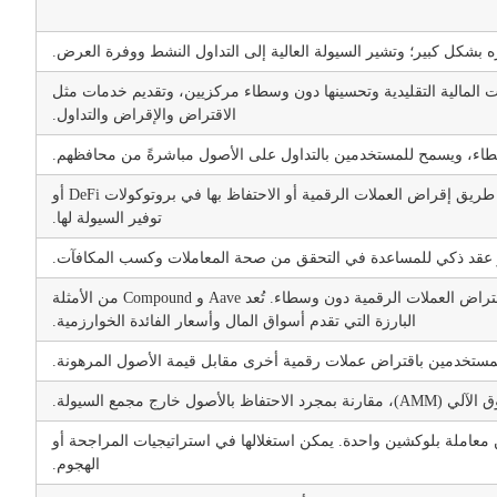
 بشكل كبير؛ وتشير السيولة العالية إلى التداول النشط ووفرة العرض.
 المالية التقليدية وتحسينها دون وسطاء مركزيين، وتقديم خدمات مثل
الاقتراض والإقراض والتداول.
سطاء، ويسمح للمستخدمين بالتداول على الأصول مباشرةً من محافظهم.
عملية كسب المكافآت أو الحوافز، التي غالبًا ما تكون في شكل رموز مميزة، عن طريق إقراض العملات الرقمية أو الاحتفاظ بها في بروتوكولات DeFi أو
توفير السيولة لها.
 عقد ذكي للمساعدة في التحقق من صحة المعاملات وكسب المكافآت.
البروتوكولات اللامركزية على سلاسل الكتل التي تُمكِّن المستخدمين من إقراض أو اقتراض العملات الرقمية دون وسطاء. تُعد Aave و Compound من الأمثلة
البارزة التي تقدم أسواق المال وأسعار الفائدة الخوارزمية.
ج مجمع السيولة.
De والتي يتم تنفيذها وسدادها ضمن معاملة بلوكشين واحدة. يمكن استغلالها في استراتيجيات المراجحة أو
الهجوم.