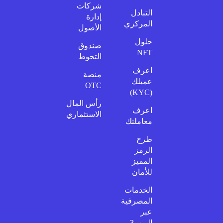
شركات
التبادل
إدارة
المركزي
الأصول
حلول
صندوق
NFT
التحوط
اعرف
منصة
عميلك
OTC
(KYC)
رأس المال
اعرف
الاستثماري
معاملتك
طرح
الرمز
المميز
للأمان
الخدمات
المصرفية
عبر
الويب3