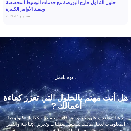
حلول التداول خارج البورصة مع خدمات الوسيط المخصصة
وتنفيذ الأوامر الكبيرة
سبتمبر 16، 2025
دعوة للعمل
هل أنت مهتم بالحلول التي تعزز كفاءة
أعمالك？
دعنا نساعدك على تحقيق أهدافك! مع منتجات/حلول تكنولوجيا
المعلومات لدينا، يمكنك تبسيط العمليات وتعزيز الإنتاجية والتميز
في المنافسة الرقمية.