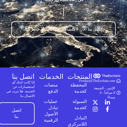
اتصل بنا الآن لاكتشاف إمكانيات لا حصر لها
المنتجات
الخدمات
اتصل بنا
Product@TheExchain.com
إذا كانت لديك أي
المحفظة
منصات
استفسارات عن
الإثنين - الجمعة:
كخدمة
الدفع
الخدمة، فلا تتردد في
8 صباحاً - 6
الاتصال بنا.
مساءً
السيولة
عمليات
كخدمة
تبادل
اتصل
الأصول
بنا
التبادل
الرقمية
اللامركزي