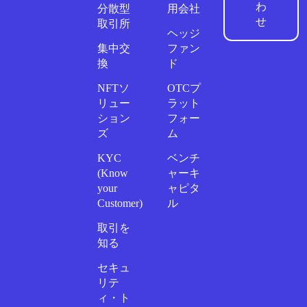
わ
分散型
用会社
せ
取引所
ヘッジ
集中交
ファン
換
ド
NFTソ
OTCプ
リュー
ラット
ション
フォー
ズ
ム
KYC
ベンチ
(Know
ャーキ
your
ャピタ
Customer)
ル
取引を
知る
セキュ
リテ
ィ・ト