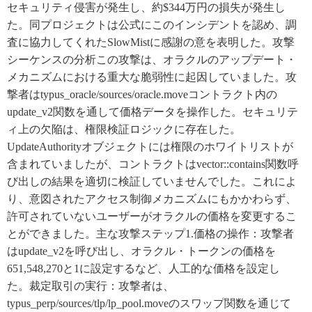
セキュリティ侵害が発生し、約$344万円の損失が発生し
た。同プロジェクトは公式にこのインシデントを認め、調
査に協力してくれたSlowMistに感謝の意を表明した。攻撃
シーケンスの分析この攻撃は、オラクルのアップデート・
メカニズムにおける重大な脆弱性に起因していました。攻
撃者はtypus_oracle/sources/oracle.moveコントラクト内の
update_v2関数を通して価格データを操作した。セキュリテ
ィ上の欠陥は、権限検証ロジックに存在した。
UpdateAuthorityオブジェクトには権限のホワイトリストが
含まれていましたが、コントラクトはvector::contains関数呼
び出しの結果を適切に検証していませんでした。これによ
り、意図されたアクセス制御メカニズムにもかかわらず、
許可されていないユーザーがオラクルの価格を変更するこ
とができました。主な攻撃ステップ1.価格の操作：攻撃者
はupdate_v2を呼び出し、オラクル・トークンの価格を
651,548,270と1に設定するなど、人工的な価格を設定し
た。裁定取引の実行：攻撃者は、
typus_perp/sources/tlp/lp_pool.moveのスワップ関数を通じて