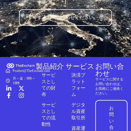
今すぐお問い合わせください。
製品紹介
サービス
お問い合
Product@TheExchain.com
わせ
サービ
決済プ
月～金：8時～
サービスに関する
スとし
ラット
18時
お問い合わせは、
ての財
フォー
お気軽にご連絡く
ださい。
布
ム
サービ
デジタ
お
スとし
ル資産
問
ての流
取引所
い
動性
合
資産運