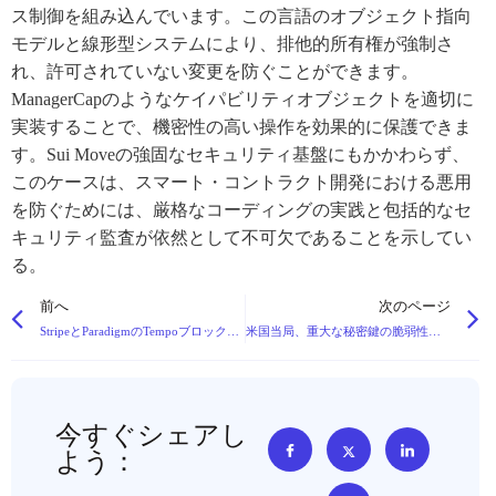
ス制御を組み込んでいます。この言語のオブジェクト指向
モデルと線形型システムにより、排他的所有権が強制さ
れ、許可されていない変更を防ぐことができます。
ManagerCapのようなケイパビリティオブジェクトを適切に
実装することで、機密性の高い操作を効果的に保護できま
す。Sui Moveの強固なセキュリティ基盤にもかかわらず、
このケースは、スマート・コントラクト開発における悪用
を防ぐためには、厳格なコーディングの実践と包括的なセ
キュリティ監査が依然として不可欠であることを示してい
る。
前へ
次のページ
StripeとParadigmのTempoブロックチェーン、分散化に対するユーザーの支払い意欲をテスト
米国当局、重大な秘密鍵の脆弱性により$150億ビットコインを押収
今すぐシェアし
よう：