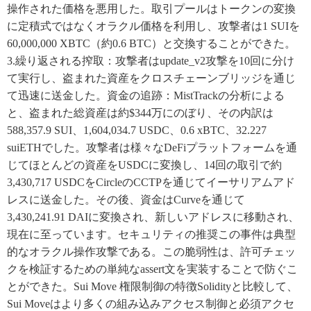
操作された価格を悪用した。取引プールはトークンの変換
に定積式ではなくオラクル価格を利用し、攻撃者は1 SUIを
60,000,000 XBTC（約0.6 BTC）と交換することができた。
3.繰り返される搾取：攻撃者はupdate_v2攻撃を10回に分け
て実行し、盗まれた資産をクロスチェーンブリッジを通じ
て迅速に送金した。資金の追跡：MistTrackの分析による
と、盗まれた総資産は約$344万にのぼり、その内訳は
588,357.9 SUI、1,604,034.7 USDC、0.6 xBTC、32.227
suiETHでした。攻撃者は様々なDeFiプラットフォームを通
じてほとんどの資産をUSDCに変換し、14回の取引で約
3,430,717 USDCをCircleのCCTPを通じてイーサリアムアド
レスに送金した。その後、資金はCurveを通じて
3,430,241.91 DAIに変換され、新しいアドレスに移動され、
現在に至っています。セキュリティの推奨この事件は典型
的なオラクル操作攻撃である。この脆弱性は、許可チェッ
クを検証するための単純なassert文を実装することで防ぐこ
とができた。Sui Move 権限制御の特徴Solidityと比較して、
Sui Moveはより多くの組み込みアクセス制御と必須アクセ