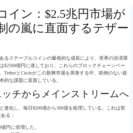
イン：$2.5兆円市場が
制の嵐に直面するテザー
あるステーブルコインの爆発的な成長により、世界の決済環
は$2500億円に達しており、これらのブロックチェーンベー
therとCircleがこの新興市場を席巻する中、前例のない規
本的な課題に直面している。
ニッチからメインストリームへ
進化し、毎日$200億から300億を処理している。これは世
である：
500億円に倍増した。