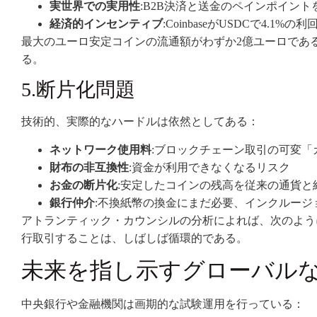
実世界での実用性
:B2B決済と送金のペインポイント
経済的インセンティブ
:CoinbaseがUSDCで4.1%
最大のユーロ安定コインの流通額がわずか2億ユーロであるの
る。
5.断片化問題
技術的、実際的なハードルは依然としてある：
ネットワーク使用料
:ブロックチェーン取引の可変「
財布の非互換性
:資金が利用できなくなるリスク
お金の断片化
:安定したコインの残高を従来の通貨と
銀行仲介
:不換紙幣の換金にまだ必要、インクルージ
アトランティック・カウンシルの分析によれば、次のよう
行取引することは、しばしば循環的である。
未来を指し示すグローバル
中央銀行や金融機関は画期的な試験運用を行っている：