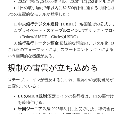
2025年末には$4,000億ドル、2028年には$2兆ドル
1日の取引額は3年以内に$2,500億円に達する可能
3つの支配的なモデルが登場した：
中央銀行デジタル通貨（CBDC）
:各国通貨の公式デ
プライベート・ステーブルコイン
:パブリック・ブ
（TetherのUSDT、CircleのUSDC）
銀行発行トークン預金
:伝統的な預金のデジタル化（J
これらのフォーマットには、スマートコントラクトによる
いう画期的な機能がある。
規制の雷雲が立ち込める
ステーブルコインが普及するにつれ、世界中の規制当局が
に変化している：
EUのMiCA規制
:安定コインの発行者は、1:1の裏
を義務付ける。
米国ジーニアス法
:2025年6月に上院で可決、準備