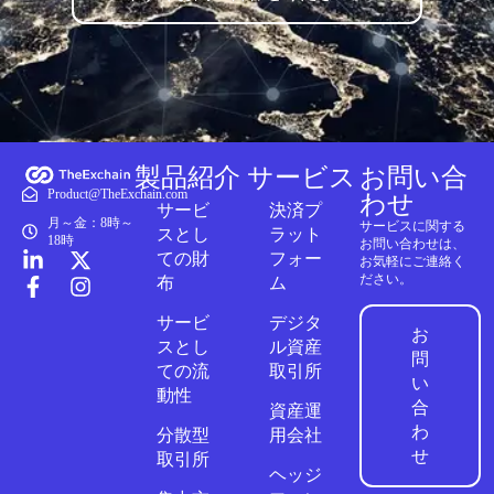
製品紹介
サービス
お問い合
Product@TheExchain.com
わせ
サービ
決済プ
月～金：8時～
サービスに関する
スとし
ラット
18時
お問い合わせは、
ての財
フォー
お気軽にご連絡く
ださい。
布
ム
サービ
デジタ
お
スとし
ル資産
問
ての流
取引所
い
動性
合
資産運
わ
分散型
用会社
せ
取引所
ヘッジ