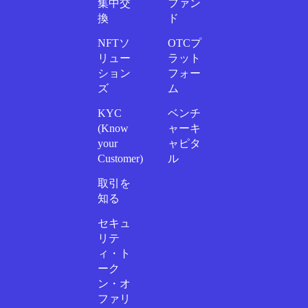
集中交
ファン
換
ド
NFTソ
OTCプ
リュー
ラット
ション
フォー
ズ
ム
KYC
ベンチ
(Know
ャーキ
your
ャピタ
Customer)
ル
取引を
知る
セキュ
リテ
ィ・ト
ーク
ン・オ
ファリ