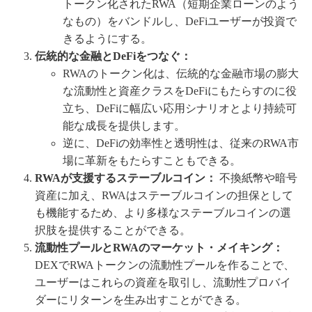
トークン化されたRWA（短期企業ローンのよう
なもの）をバンドルし、DeFiユーザーが投資で
きるようにする。
伝統的な金融とDeFiをつなぐ：
RWAのトークン化は、伝統的な金融市場の膨大
な流動性と資産クラスをDeFiにもたらすのに役
立ち、DeFiに幅広い応用シナリオとより持続可
能な成長を提供します。
逆に、DeFiの効率性と透明性は、従来のRWA市
場に革新をもたらすこともできる。
RWAが支援するステーブルコイン：
不換紙幣や暗号
資産に加え、RWAはステーブルコインの担保として
も機能するため、より多様なステーブルコインの選
択肢を提供することができる。
流動性プールとRWAのマーケット・メイキング：
DEXでRWAトークンの流動性プールを作ることで、
ユーザーはこれらの資産を取引し、流動性プロバイ
ダーにリターンを生み出すことができる。