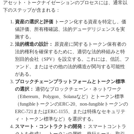
アセット・トークナイゼーションのプロセスには、通常以
下のステップが含まれる：
資産の選択と評価
トークン化する資産を特定し、価
値評価、所有権確認、法的デューデリジェンスを実
施する。
法的構造の設計：
原資産に関するトークン保有者の
法的権利を確保するために、適切な法的枠組みと特
別目的会社（SPV）を設立する。これには、信託、フ
ァンド、またはその他の法的構造が関与する可能性
がある。
ブロックチェーンプラットフォームとトークン標準
の選択：
適切なブロックチェーン・ネットワーク
（Ethereum、Polygon、Solanaなど）とトークン標準
（fungibleトークンのERC-20、non-fungibleトークンの
ERC-721またはERC-1155、または特殊なセキュリテ
ィ・トークン標準など）を選択する。
スマート・コントラクトの開発：
スマートコントラ
クトを作成し、トークンの属性、発行ルール、取引