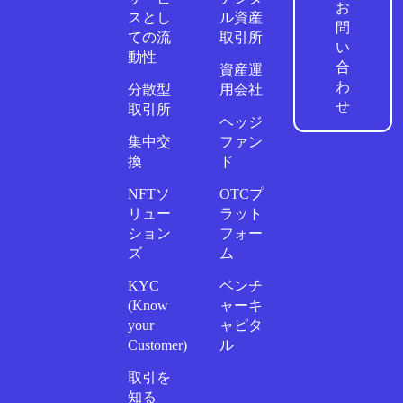
お
スとし
ル資産
問
ての流
取引所
い
動性
合
資産運
わ
分散型
用会社
せ
取引所
ヘッジ
集中交
ファン
換
ド
NFTソ
OTCプ
リュー
ラット
ション
フォー
ズ
ム
KYC
ベンチ
(Know
ャーキ
your
ャピタ
Customer)
ル
取引を
知る