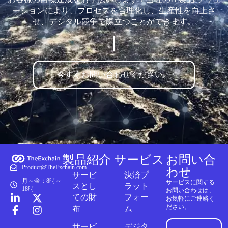
ーションにより、プロセスを合理化し、生産性を向上さ
せ、デジタル競争で際立つことができます。
今すぐお問い合わせください。
製品紹介
サービス
お問い合
Product@TheExchain.com
わせ
サービ
決済プ
月～金：8時～
サービスに関する
スとし
ラット
18時
お問い合わせは、
ての財
フォー
お気軽にご連絡く
ださい。
布
ム
サービ
デジタ