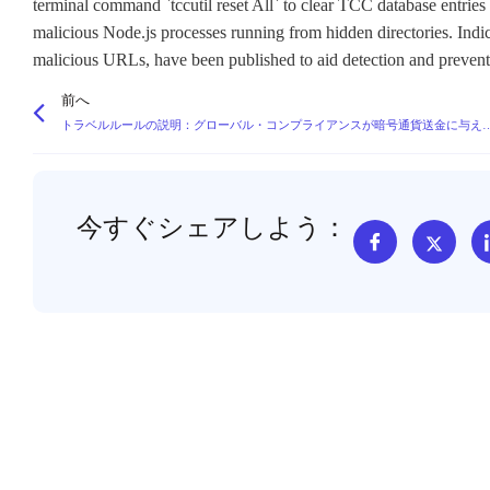
terminal command `tccutil reset All` to clear TCC database entries 
malicious Node.js processes running from hidden directories. Ind
malicious URLs, have been published to aid detection and preventi
前へ
トラベルルールの説明：グローバル・コンプライアン
今すぐシェアしよう：