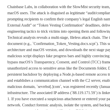
Chainbase Labs, in collaboration with the SlowMist security team,
macOS users. The attack is disguised as legitimate “audit/complia
prompting recipients to confirm their company’s legal English na
External Audit” or “Token Vesting Confirmation” deadlines, deliv
engineering tactics to trick victims into opening them and following 
Technical analysis reveals a multi-stage, fileless attack chain. The
document (e.g., `Confirmation_Token_Vesting.docx.scpt`). This sc
architecture and macOS version, and downloads the next stage p
malicious script displays fake progress bars and highly convincing 
bypass macOS’s Transparency, Consent, and Control (TCC) frame
unauthorized access to sensitive areas like the Documents folder, 
persistent backdoor by deploying a Node.js-based remote access tr
and establishes a communication channel with the C2 server, enab
malicious domain, `sevrrhst[.]com`, was registered recently (Januar
infrastructure. The associated IP address (`88.119.171.59`) is lin
1. If you have executed a suspicious attachment or entered your p
network. Conduct forensic analysis, isolate the system, and backup 