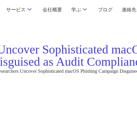
サービス
会社概要
学ぶ
ブログ
連絡先
 Uncover Sophisticated ma
isguised as Audit Complian
esearchers Uncover Sophisticated macOS Phishing Campaign Disguise