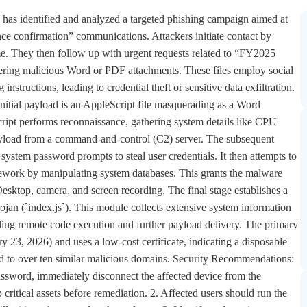
 has identified and analyzed a targeted phishing campaign aimed at
nce confirmation” communications. Attackers initiate contact by
me. They then follow up with urgent requests related to “FY2025
ering malicious Word or PDF attachments. These files employ social
instructions, leading to credential theft or sensitive data exfiltration.
 initial payload is an AppleScript file masquerading as a Word
ript performs reconnaissance, gathering system details like CPU
ayload from a command-and-control (C2) server. The subsequent
system password prompts to steal user credentials. It then attempts to
work by manipulating system databases. This grants the malware
Desktop, camera, and screen recording. The final stage establishes a
ojan (`index.js`). This module collects extensive system information
ling remote code execution and further payload delivery. The primary
y 23, 2026) and uses a low-cost certificate, indicating a disposable
ked to over ten similar malicious domains. Security Recommendations:
assword, immediately disconnect the affected device from the
critical assets before remediation. 2. Affected users should run the