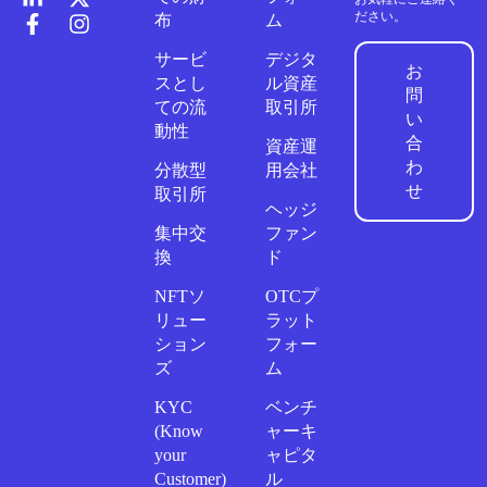
ださい。
布
ム
サービ
デジタ
お
スとし
ル資産
問
ての流
取引所
い
動性
合
資産運
わ
分散型
用会社
せ
取引所
ヘッジ
集中交
ファン
換
ド
NFTソ
OTCプ
リュー
ラット
ション
フォー
ズ
ム
KYC
ベンチ
(Know
ャーキ
your
ャピタ
Customer)
ル