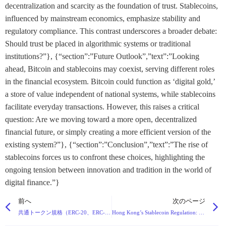
decentralization and scarcity as the foundation of trust. Stablecoins,
influenced by mainstream economics, emphasize stability and
regulatory compliance. This contrast underscores a broader debate:
Should trust be placed in algorithmic systems or traditional
institutions?”}, {“section”:”Future Outlook”,”text”:”Looking
ahead, Bitcoin and stablecoins may coexist, serving different roles
in the financial ecosystem. Bitcoin could function as ‘digital gold,’
a store of value independent of national systems, while stablecoins
facilitate everyday transactions. However, this raises a critical
question: Are we moving toward a more open, decentralized
financial future, or simply creating a more efficient version of the
existing system?”}, {“section”:”Conclusion”,”text”:”The rise of
stablecoins forces us to confront these choices, highlighting the
ongoing tension between innovation and tradition in the world of
digital finance.”}
前へ
次のページ
共通トークン規格（ERC-20、ERC-721など）の説明： なぜ重要なのか？
Hong Kong’s Stablecoin Regulation: Key Provisions, Strategic Positioning, and Industry Impact