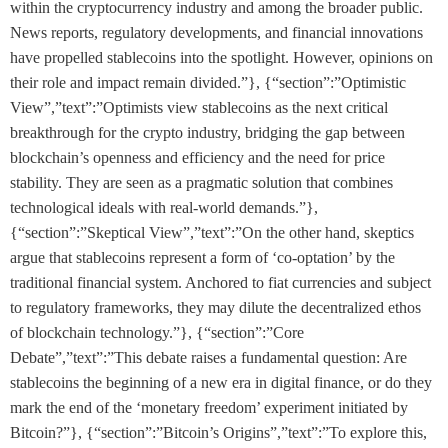
within the cryptocurrency industry and among the broader public.
News reports, regulatory developments, and financial innovations
have propelled stablecoins into the spotlight. However, opinions on
their role and impact remain divided.”}, {“section”:”Optimistic
View”,”text”:”Optimists view stablecoins as the next critical
breakthrough for the crypto industry, bridging the gap between
blockchain’s openness and efficiency and the need for price
stability. They are seen as a pragmatic solution that combines
technological ideals with real-world demands.”},
{“section”:”Skeptical View”,”text”:”On the other hand, skeptics
argue that stablecoins represent a form of ‘co-optation’ by the
traditional financial system. Anchored to fiat currencies and subject
to regulatory frameworks, they may dilute the decentralized ethos
of blockchain technology.”}, {“section”:”Core
Debate”,”text”:”This debate raises a fundamental question: Are
stablecoins the beginning of a new era in digital finance, or do they
mark the end of the ‘monetary freedom’ experiment initiated by
Bitcoin?”}, {“section”:”Bitcoin’s Origins”,”text”:”To explore this,