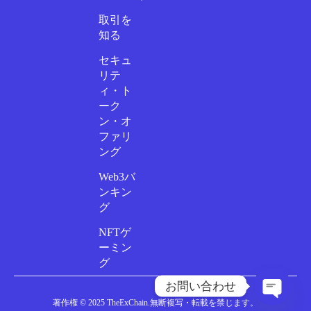
取引を
知る
セキュ
リテ
ィ・ト
ーク
ン・オ
ファリ
ング
Web3バ
ンキン
グ
NFTゲ
ーミン
グ
お問い合わせ
著作権 © 2025 TheExChain.無断複写・転載を禁じます。