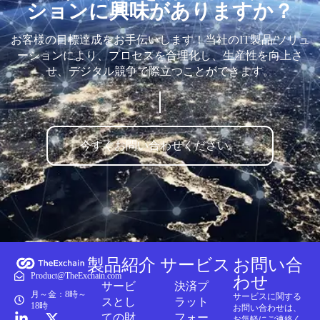
ションに興味がありますか？
お客様の目標達成をお手伝いします！当社のIT製品/ソリュ
ーションにより、プロセスを合理化し、生産性を向上さ
せ、デジタル競争で際立つことができます。
今すぐお問い合わせください。
製品紹介
サービス
お問い合
Product@TheExchain.com
わせ
サービ
決済プ
月～金：8時～
サービスに関する
スとし
ラット
18時
お問い合わせは、
ての財
フォー
お気軽にご連絡く