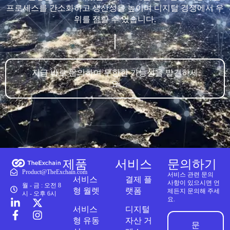
프로세스를 간소화하고 생산성을 높이며 디지털 경쟁에서 우
위를 점할 수 있습니다.
지금 바로 문의하여 무한한 가능성을 발견하세
요
제품
서비스
문의하기
Product@TheExchain.com
서비스 관련 문의
서비스
결제 플
사항이 있으시면 언
월 - 금 : 오전 8
형 월렛
랫폼
제든지 문의해 주세
시 - 오후 6시
요.
서비스
디지털
형 유동
자산 거
문