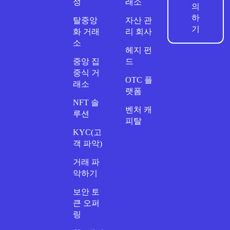
성
래소
의
하
탈중앙
자산 관
기
화 거래
리 회사
소
헤지 펀
중앙 집
드
중식 거
OTC 플
래소
랫폼
NFT 솔
벤처 캐
루션
피탈
KYC(고
객 파악)
거래 파
악하기
보안 토
큰 오퍼
링