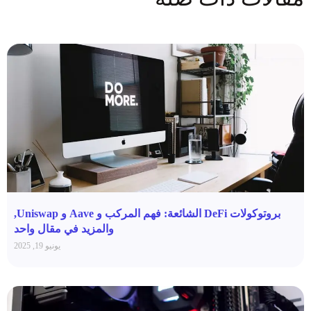
بروتوكولات DeFi الشائعة: فهم المركب و Aave و Uniswap,
والمزيد في مقال واحد
يونيو 19, 2025