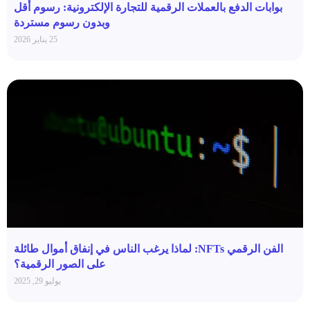
بوابات الدفع بالعملات الرقمية للتجارة الإلكترونية: رسوم أقل
وبدون رسوم مستردة
25 يناير 2026
الفن الرقمي NFTs: لماذا يرغب الناس في إنفاق أموال طائلة
على الصور الرقمية؟
يوليو 29, 2025