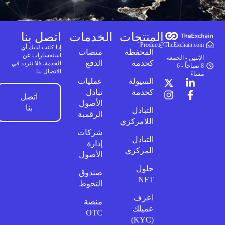
المنتجات
الخدمات
اتصل بنا
Product@TheExchain.com
إذا كانت لديك أي
المحفظة
منصات
استفسارات عن
الإثنين - الجمعة:
كخدمة
الدفع
الخدمة، فلا تتردد في
8 صباحاً - 6
الاتصال بنا.
مساءً
السيولة
عمليات
كخدمة
تبادل
اتصل
الأصول
بنا
التبادل
الرقمية
اللامركزي
شركات
التبادل
إدارة
المركزي
الأصول
حلول
صندوق
NFT
التحوط
اعرف
منصة
عميلك
OTC
(KYC)