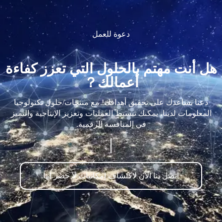
دعوة للعمل
هل أنت مهتم بالحلول التي تعزز كفاءة
أعمالك？
دعنا نساعدك على تحقيق أهدافك! مع منتجات/حلول تكنولوجيا
المعلومات لدينا، يمكنك تبسيط العمليات وتعزيز الإنتاجية والتميز
في المنافسة الرقمية.
اتصل بنا الآن لاكتشاف إمكانيات لا حصر لها