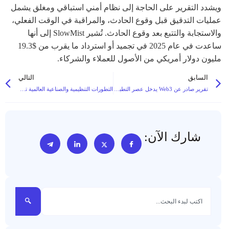
ويشدد التقرير على الحاجة إلى نظام أمني استباقي ومغلق يشمل
عمليات التدقيق قبل وقوع الحادث، والمراقبة في الوقت الفعلي،
والاستجابة والتتبع بعد وقوع الحادث. تُشير SlowMist إلى أنها
ساعدت في عام 2025 في تجميد أو استرداد ما يقرب من $19.3
مليون دولار أمريكي من الأصول للعملاء والشركاء.
السابق
التالي
تقرير صادر عن Web3 يدخل عصر التطبيقات مع نضوج البنية التحتية
التطورات التنظيمية والصناعية العالمية تشكل المشهد العام للعملات الرقمية: قواعد المحاسبة، وإجراءات الإنفاذ، وظهور خدمات جديدة
شارك الآن: