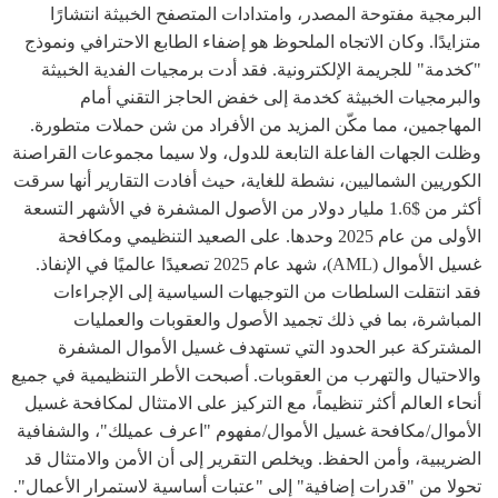
البرمجية مفتوحة المصدر، وامتدادات المتصفح الخبيثة انتشارًا
متزايدًا. وكان الاتجاه الملحوظ هو إضفاء الطابع الاحترافي ونموذج
"كخدمة" للجريمة الإلكترونية. فقد أدت برمجيات الفدية الخبيثة
والبرمجيات الخبيثة كخدمة إلى خفض الحاجز التقني أمام
المهاجمين، مما مكّن المزيد من الأفراد من شن حملات متطورة.
وظلت الجهات الفاعلة التابعة للدول، ولا سيما مجموعات القراصنة
الكوريين الشماليين، نشطة للغاية، حيث أفادت التقارير أنها سرقت
أكثر من $1.6 مليار دولار من الأصول المشفرة في الأشهر التسعة
الأولى من عام 2025 وحدها. على الصعيد التنظيمي ومكافحة
غسيل الأموال (AML)، شهد عام 2025 تصعيدًا عالميًا في الإنفاذ.
فقد انتقلت السلطات من التوجيهات السياسية إلى الإجراءات
المباشرة، بما في ذلك تجميد الأصول والعقوبات والعمليات
المشتركة عبر الحدود التي تستهدف غسيل الأموال المشفرة
والاحتيال والتهرب من العقوبات. أصبحت الأطر التنظيمية في جميع
أنحاء العالم أكثر تنظيماً، مع التركيز على الامتثال لمكافحة غسيل
الأموال/مكافحة غسيل الأموال/مفهوم "اعرف عميلك"، والشفافية
الضريبية، وأمن الحفظ. ويخلص التقرير إلى أن الأمن والامتثال قد
تحولا من "قدرات إضافية" إلى "عتبات أساسية لاستمرار الأعمال".