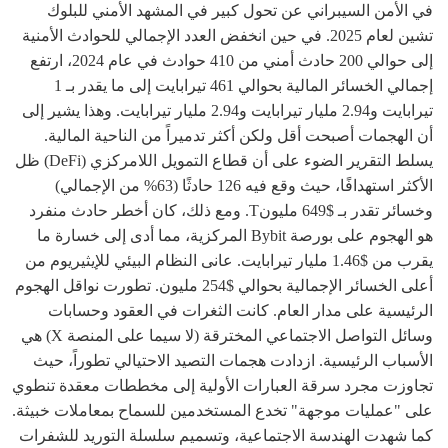
في الأمن السيبراني عن تحول كبير في المشهد الأمني للبلوك
تشين لعام 2025. في حين انخفض العدد الإجمالي للحوادث الأمنية
إلى حوالي 200 حادث أمني من 410 حوادث في عام 2024، ارتفع
إجمالي الخسائر المالية بحوالي 461 تيرابايت إلى ما يقدر بـ 1
تيرابايت و2.94 مليار تيرابايت و2.94 مليار تيرابايت. وهذا يشير إلى
أن الهجمات أصبحت أقل ولكن أكثر تدميراً من الناحية المالية.
يسلط التقرير الضوء على أن قطاع التمويل اللامركزي (DeFi) ظل
الأكثر استهدافًا، حيث وقع فيه 126 حادثًا (63% من الإجمالي)
وخسائر تقدر بـ $649 مليونT. ومع ذلك، كان أخطر حادث منفرد
هو الهجوم على بورصة Bybit المركزية، مما أدى إلى خسارة ما
يقرب من $1.46 مليار تيرابايت. عانى النظام البيئي للإيثيريوم من
أعلى الخسائر الإجمالية بحوالي $254 مليون. تطورت نواقل الهجوم
الرئيسية على مدار العام. كانت الثغرات في العقود وحسابات
وسائل التواصل الاجتماعي المخترقة (لا سيما على المنصة X) هي
الأسباب الرئيسية. ازدادت هجمات التصيد الاحتيالي تطوراً، حيث
تجاوزت مجرد سرقة العبارات الأولية إلى مخططات معقدة تنطوي
على "عمليات موجهة" تخدع المستخدمين للسماح بمعاملات خبيثة.
كما شهدت الهندسة الاجتماعية، وتسميم سلسلة التوريد للشفرات