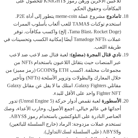
للاعبين الآخرين ورهن رموز $KNIGHT للحصول على
المكافآت وحقوق الحكم.
تامادوج
مشروع عملة meme-coin يتطور إلى أداة P2E.
استخدم توكنات $TAMA للعب ألعاب بأسلوب الممرات
(Tama Blast، Rocket Doge، إلخ) واكسب مكافآت. توفر
عملات Tamadoge NFTs أيضًا إمكانية الكسب وتحسينات في
طريقة اللعب.
نادي قتال المجرة (مضلع):
لعبة قتال ضد لاعب ضد لاعب
عبر المنصات حيث يتقاتل اللاعبون باستخدام NFTs من
مجموعات مختلفة. اكسب ETH و$GCOIN (رمز مميز) من
خلال المعارك والبطولات وتزوير الأسلحة (NFTs) وتأجير
مقاتلي Galaxy Fighters. امتلك ما لا يقل عن مقاتل Galaxy
Fighter NFT واحد على الأقل للبدء.
الأسطورة
لعبة تقمص أدوار حركة (Unreal Engine 5) تدور
أحداثها في عالم خيالي. اجمع الأصول، وحارب الأعداء، وصك
العناصر النادرة على البلوكتشين باستخدام رموز $ABYS.
تستخدم عملات مزدوجة: الرماد (خارج السلسلة للبائعين)
و$ABYS (على السلسلة لسك/التداول).