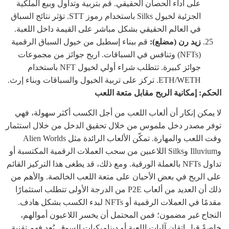
على أداء الحصان الحقيقي. قم بتربية وتداول وبيع الملكية
الجزئية لخيول Silks باستخدام رموز STT. تؤثر نتائج السباق
في العالم الحقيقي بشكل مباشر على القيمة داخل اللعبة.
زيد رن (مضلع):
قم ببناء إسطبل من خيول السباق الرقمية
(NFTs) وتنافس في السباقات. اربح جوائز من مجموعات
جوائز كبيرة. تتطلب شراء أولي لخيول NFT باستخدام
ETH/WETH. تركز على تربية الخيول والسباقات وبناء إرث.
الحكم: إمكانية الربح مقابل متعة اللعب
لا يمكن إنكار أن ألعاب اللعب من أجل الكسب أكثر سهولة، فهي
توفر مصدر دخل ملموس من خلال تحقيق الدخل من خلال استثمار
وقت اللعب والمهارة. تمكّن الألعاب الرائدة مثل Alien Worlds
وIlluvium وSilks اللاعبين من سحب العملات الرقمية المكتسبة أو
تداول NFTs بالعملة الورقية. ومع ذلك، قد يطغى هذا التركيز القائم
على الربح في بعض الأحيان على متعة اللعب الخالصة. والأهم من
ذلك أن العديد من ألعاب P2E من الدرجة الأولى تتطلب استثمارًا
مقدمًا في العملات الرقمية أو NFTs لبدء الكسب بشكل هادف.
النجاح غير مضمون؛ فمن المحتمل أن يخسر اللاعبون أموالهم،
خاصةً قبل إتقان آليات اللعبة أو ديناميكيات السوق. يُعد فهم تقنية