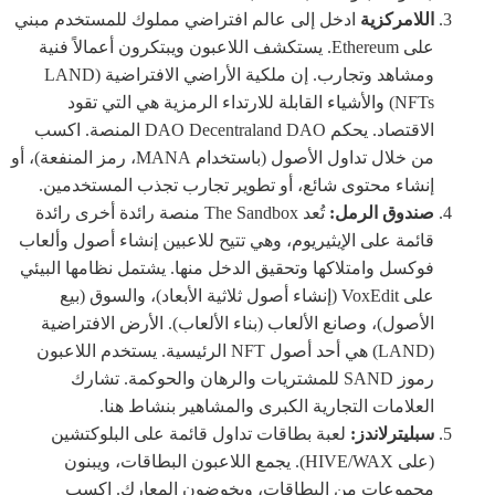
اللامركزية
ادخل إلى عالم افتراضي مملوك للمستخدم مبني
على Ethereum. يستكشف اللاعبون ويبتكرون أعمالاً فنية
ومشاهد وتجارب. إن ملكية الأراضي الافتراضية (LAND
NFTs) والأشياء القابلة للارتداء الرمزية هي التي تقود
الاقتصاد. يحكم DAO Decentraland DAO المنصة. اكسب
من خلال تداول الأصول (باستخدام MANA، رمز المنفعة)، أو
إنشاء محتوى شائع، أو تطوير تجارب تجذب المستخدمين.
صندوق الرمل:
تُعد The Sandbox منصة رائدة أخرى رائدة
قائمة على الإيثيريوم، وهي تتيح للاعبين إنشاء أصول وألعاب
فوكسل وامتلاكها وتحقيق الدخل منها. يشتمل نظامها البيئي
على VoxEdit (إنشاء أصول ثلاثية الأبعاد)، والسوق (بيع
الأصول)، وصانع الألعاب (بناء الألعاب). الأرض الافتراضية
(LAND) هي أحد أصول NFT الرئيسية. يستخدم اللاعبون
رموز SAND للمشتريات والرهان والحوكمة. تشارك
العلامات التجارية الكبرى والمشاهير بنشاط هنا.
سبليترلاندز:
لعبة بطاقات تداول قائمة على البلوكتشين
(على HIVE/WAX). يجمع اللاعبون البطاقات، ويبنون
مجموعات من البطاقات، ويخوضون المعارك. اكسب