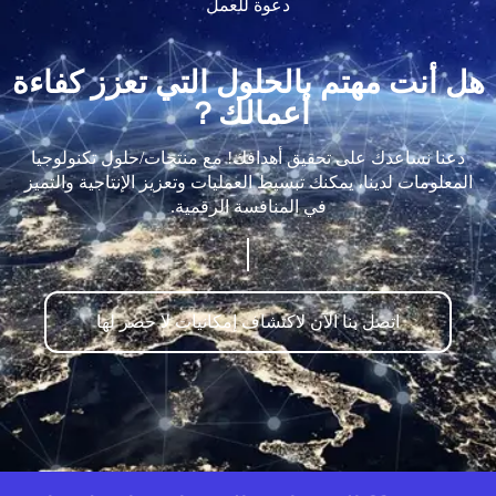
دعوة للعمل
هل أنت مهتم بالحلول التي تعزز كفاءة
أعمالك？
دعنا نساعدك على تحقيق أهدافك! مع منتجات/حلول تكنولوجيا
المعلومات لدينا، يمكنك تبسيط العمليات وتعزيز الإنتاجية والتميز
في المنافسة الرقمية.
اتصل بنا الآن لاكتشاف إمكانيات لا حصر لها