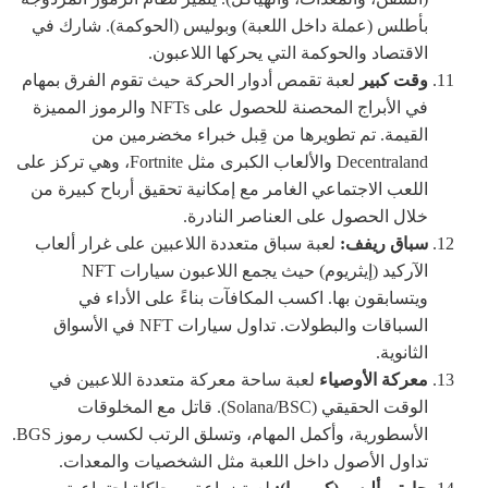
بأطلس (عملة داخل اللعبة) وبوليس (الحوكمة). شارك في
الاقتصاد والحوكمة التي يحركها اللاعبون.
وقت كبير
لعبة تقمص أدوار الحركة حيث تقوم الفرق بمهام
في الأبراج المحصنة للحصول على NFTs والرموز المميزة
القيمة. تم تطويرها من قِبل خبراء مخضرمين من
Decentraland والألعاب الكبرى مثل Fortnite، وهي تركز على
اللعب الاجتماعي الغامر مع إمكانية تحقيق أرباح كبيرة من
خلال الحصول على العناصر النادرة.
سباق ريفف:
لعبة سباق متعددة اللاعبين على غرار ألعاب
الآركيد (إيثريوم) حيث يجمع اللاعبون سيارات NFT
ويتسابقون بها. اكسب المكافآت بناءً على الأداء في
السباقات والبطولات. تداول سيارات NFT في الأسواق
الثانوية.
معركة الأوصياء
لعبة ساحة معركة متعددة اللاعبين في
الوقت الحقيقي (Solana/BSC). قاتل مع المخلوقات
الأسطورية، وأكمل المهام، وتسلق الرتب لكسب رموز BGS.
تداول الأصول داخل اللعبة مثل الشخصيات والمعدات.