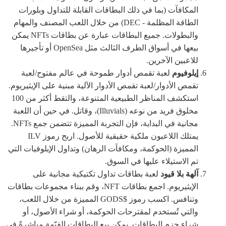
المكافآت (بما في ذلك البطاقات القابلة للتداول وبلورات
الطاقة المظلمة - DEC) من خلال اللعب المصنف والمهام
والبطولات. جميع البطاقات عبارة عن بطاقات NFTs يمكن
بيعها في أسواق الطرف الثالث مثل OpenSea أو تأجيرها
للاعبين الآخرين.
إيلوفيوم
لعبة تقمص أدوار طموحة في عالم مفتوح/لعبة
تقمص الأدوار/لعبة تقمص الأدوار الآلية مبنية على الإيثيريوم.
استكشف المناظر الطبيعية المتنوعة، والتقط أكثر من 100
مخلوق فريد من نوعه (Illuvials)، وقاتل. في حين أن اللعبة
مجانية في البداية، فإن التجربة المميزة تتضمن جمع NFTs.
يمتلك اللاعبون ملكية حقيقية للأصول. اربح رموز ILV
المميزة (الحوكمة، ومكافآت الرهان) وتداول الإيلوفيات التي
تم الاستيلاء عليها في السوق.
آلهة بلا قيود
لعبة بطاقات تداول تكتيكية مجانية على
الإيثيريوم. اجمع بطاقات NFT، وقم ببناء مجموعات بطاقات
وتنافس. اكسب رموز $GODS المميزة من خلال اللعب،
والتي تُستخدم لمقترحات الحوكمة، أو شراء الأصول، أو
شراء حزم البطاقات. يمكن بيع البطاقات القيّمة مباشرةً في