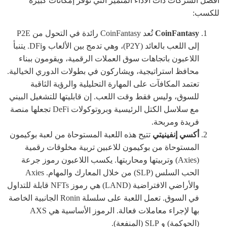
أفضل الشركات ذات الأداء المتميز التي توفر إمكانات كبيرة
للكسب:
CoinFantasy
تُعد CoinFantasy رائدة في التحول من P2E
إلى اللعب بالعائد (P2Y)، وهي تدمج بين الألعاب وDFi. يتنبأ
اللاعبون باتجاهات سوق العملات الرقمية، ويقومون ببناء
محافظ استراتيجية، ويشاركون في بطولات الدوري الخيالية.
تعتمد المكافآت على المهارة التحليلية والرؤية الثاقبة
للسوق، وليس فقط وقت اللعب. إن قابليتها للتشغيل البيني
مع سلاسل الكتل الرئيسية وبروتوكولات DeFi تجعلها منصة
فريدة ومربحة.
أكسي إنفينيتي
تتيح هذه اللعبة المستوحاة من لعبة بوكيمون
المستوحاة من بوكيمون للاعبين تربية مخلوقات رقمية
(Axies) وتربيتها ومحاربتها. يكسب اللاعبون رموز جرعة
الحب السلس (SLP) من خلال المعارك والمهام. Axies
والأراضي الافتراضية (LAND) هي رموز NFTs قابلة للتداول
في السوق. تعمل اللعبة على سلسلة Ronin الجانبية الخاصة
بها لإجراء معاملات فعالة. الرموز الأساسية هي AXS
(الحوكمة) و SLP (المنفعة).