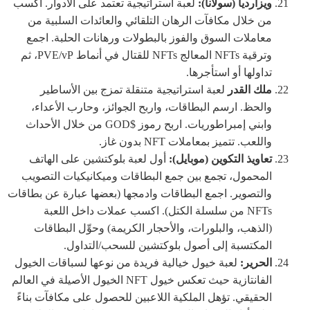
ويزارديا (سولانا):
لعبة استراتيجية تعتمد على الأدوار. اكسب
من خلال مكافآت الرهان التلقائي والعائدات السلبية من
معاملات السوق والفوز بالبطولات ورهانات الحلبة. اجمع
وترقية NFTs المعالج NFTs للقتال في أنماط PVE/vP، ثم
تداولها أو استأجرها.
ملك القدر
لعبة استراتيجية متنقلة تمزج بين الأساطير
والحظ. ارسم البطاقات، واربح الجوائز، وحارب الأعداء،
وابني إمبراطوريات. اربح رموز $GOD من خلال الأحداث
واللعب. تتميز بمعاملات NFT بدون غاز.
تعاويذ التكوين (موبايل):
أول لعبة بلوكتشين على الهاتف
المحمول، تجمع بين جمع البطاقات وميكانيكيات التصويب
والتصوير. اجمع البطاقات وادمجها (بعضها عبارة عن بطاقات
NFTs من سلسلة الكتل). اكسب عملات داخل اللعبة
(الذهب، والبلورات، والأحجار الكريمة) وحوِّل البطاقات
المكتسبة إلى أصول بلوكتشين للسحب/التداول.
الحرير:
لعبة خيول خيالية فريدة من نوعها لسباقات الخيول
الفانتازية حيث تعكس خيول NFT الخيول الأصيلة في العالم
الحقيقي. تؤهل الملكية اللاعبين للحصول على مكافآت بناءً