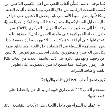
كما يوحي الاسم، تُمكِّن ألعاب اللعب من أجل الكسب اللاعبين من
كسب العملات الرقمية من خلال اللعب. بينما تختلف آليات اللعبة
ومكافآتها، يظل المبدأ الأساسي ثابتًا: يحصل اللاعبون على حوافز
مالية مقابل المشاركة والتقدم. يُعد هذا النموذج ابتكارًا حديثًا نسبيًا،
وقد نشأ إلى حد كبير من حركة التمويل اللامركزي (DeFi). من
خلال إضفاء اللامركزية على ملكية الأصول داخل اللعبة (غالبًا ما
يتم تمثيلها على أنها NFTs)، يكتسب اللاعبون سيطرة حقيقية. هذا
يعزز المساهمة النشطة في الاقتصاد داخل اللعبة، مما يخلق قيمة
لكل من اللاعبين والمطورين. بشكل أساسي، يتم تعويض اللاعبين
عن وقتهم وجهدهم. علاوة على ذلك، تشتمل العديد من ألعاب P2E
على رموز الحوكمة، مما يسمح للاعبين بالتصويت على تطوير
اللعبة وإضافة الميزات.
كيف تحقق ألعاب P2E الإيرادات والأرباح؟
تستخدم ألعاب P2E عدة طرق قوية لتوليد الدخل والحفاظ على
اقتصادياتها:
عمليات الشراء من داخل اللعبة:
مثل الألعاب التقليدية، غالبًا