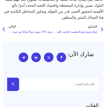
البلوك تشين وإدارة المحفظة واقتصاد اللعبة المحدد أمرًا بالغ
الأهمية لتحقيق أقصى قدر من العوائد وتجاوز المخاطر الكامنة في
هذا المجال المثير والمتطور.
السابق
التالي
لوائح هونغ كونغ التنظيمية الخاصة بالعُملات المستقرة تدخل حيز التنفيذ في 1 أغسطس: قواعد الترخيص والرقابة والحفظ المصرفي
سوق NFT يشهد تحولًا هيكليًا مع عودة مشاريع المشاهير وسط تغير معنويات المستثمرين
شارك الآن:
الفئات