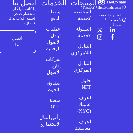
المنتجات
الخدمات
اتصل بنا
Product@TheExchain.com
إذا كانت لديك أي
المحفظة
منصات
استفسارات عن
الإثنين - الجمعة:
كخدمة
الدفع
الخدمة، فلا تتردد في
8 صباحاً - 6
الاتصال بنا.
مساءً
السيولة
عمليات
كخدمة
تبادل
اتصل
الأصول
بنا
التبادل
الرقمية
اللامركزي
شركات
التبادل
إدارة
المركزي
الأصول
حلول
صندوق
NFT
التحوط
اعرف
منصة
عميلك
OTC
(KYC)
رأس المال
اعرف
الاستثماري
معاملتك