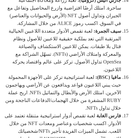
جارتي أليس (كروميا):
لعبة زراعة ومحاكاة اجتماعية
ساحرة. امتلك أرضًا افتراضية وازرع المحاصيل وتفاعل مع
الجيران وتداول أصول NFT (الأرض والحيوانات والعناصر)
في السوق. اكسب رموز ALICE من خلال المشاركة.
سيف الجمرة:
لعبة تقمص الأدوار متعددة اللاعبين الخيالية
المرتقبة التي تعد بملكية حقيقية للاعبين للأصول ونظام
قتال بلا طبقات. يمكن للاعبين الاستكشاف والصياغة
والمعركة وامتلاك الأراضي (NFTs). تسهّل الشراكة مع
OpenSea تداول الأصول. تركز على عالم واقتصاد يحركه
اللاعبون.
مافيا (BSC):
لعبة استراتيجية تركز على الأجهزة المحمولة
حيث يبني اللاعبون قواعد ويدافعون عن الأراضي ويهاجمون
الآخرين. امتلك الأرض والأبطال والتماثيل NFTs. اربح عملة
RUBY المشفرة من خلال الهجمات/الدفاعات الناجحة ومن
خلال تداول NFTs.
فارس الغابة
لعبة تقمص أدوار استراتيجية متنقلة تعتمد على
الأدوار. اكسب شخصيات وعناصر ومعدات NFT من خلال
اللعب. تشمل الميزات الفريدة تأجير NFTs/شخصياتك