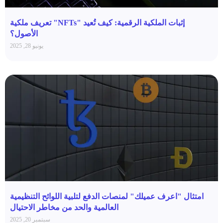
إثبات الملكية الرقمية: كيف تُعيد "NFTs" تعريف ملكية
الأصول؟
يونيو 28, 2025
امتثال "اعرف عميلك" لمنصات الدفع لتلبية اللوائح التنظيمية
العالمية والحد من مخاطر الاحتيال
سبتمبر 20, 2025