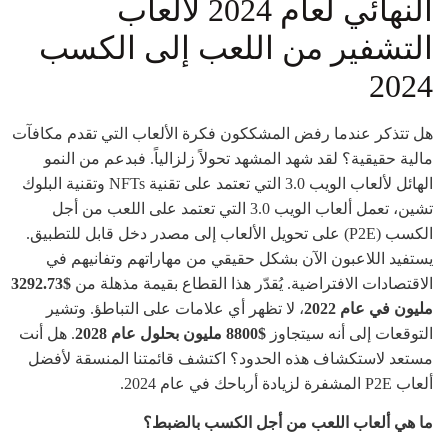
النهائي لعام 2024 لألعاب
التشفير من اللعب إلى الكسب
2024
هل تتذكر عندما رفض المشككون فكرة الألعاب التي تقدم مكافآت
مالية حقيقية؟ لقد شهد المشهد تحولاً زلزالياً. فبدعم من النمو
الهائل لألعاب الويب 3.0 التي تعتمد على تقنية NFTs وتقنية البلوك
تشين، تعمل ألعاب الويب 3.0 التي تعتمد على اللعب من أجل
الكسب (P2E) على تحويل الألعاب إلى مصدر دخل قابل للتطبيق.
يستفيد اللاعبون الآن بشكل حقيقي من مهاراتهم وتفانيهم في
الاقتصادات الافتراضية. يُقدّر هذا القطاع بقيمة مذهلة من
$3292.73
مليون في عام 2022
، لا تظهر أي علامات على التباطؤ. وتشير
التوقعات إلى أنه سيتجاوز
$8800 مليون بحلول عام 2028
. هل أنت
مستعد لاستكشاف هذه الحدود؟ اكتشف قائمتنا المنسقة لأفضل
ألعاب P2E المشفرة لزيادة أرباحك في عام 2024.
ما هي ألعاب اللعب من أجل الكسب بالضبط؟