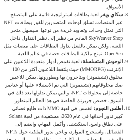
الأسواق.
سكاي ويفر
لعبة بطاقات استراتيجية قائمة على المتصفح
عبر المنصات. تسلق لوحات المتصدرين للفوز ببطاقات NFT
التي تمثل وحدات وتعاويذ فريدة من نوعها. سيسهل متجر
SkyWeaver Shop القادم من نظير إلى نظير التداول داخل
اللعبة، ولكن يمكن بالفعل تداول البطاقات على منصات مثل
OpenSea. تمنح ملكية البطاقات حصة في عالم اللعبة.
الوحوش المتسلسلة:
لعبة تقمص أدوار متعددة اللاعبين على
الإنترنت (MMORPG) حيث يلتقط اللاعبون أكثر من 100
مخلوق (تشينمونز) ويتاجرون بها ويطورونها. يمكن للاعبين
صك مخلوقاتهم (تشينمونز) التي تم الاستيلاء عليها أو عناصر
خاصة إلى مخلوقات NFT، والتي يمكن تداولها بعد ذلك في
السوق. خصص جزيرتك الخاصة في هذا العالم المتطور.
أطلس النجوم:
انغمس في لعبة MMO ذات طابع فضائي
كبير تدور أحداثها في عام 2620، مستفيدة من لعبة Solana
على نطاق واسع. استكشف، وأكمل المهام، وانضم إلى
الفصائل، واستخرج الموارد، وتاجر. تدور الملكية حول NFTs
(السفن، والمعدات، والهياكل). يتميز نظام الرموز المزدوجة