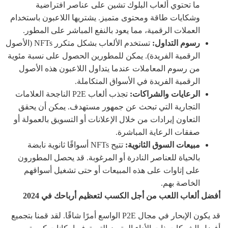
ما تحتوي ألعاب البلوك تشين على عناصر افتراضية
وشكايات طاقة ومحتوى متميز. يشتريها اللاعبون باستخدام
العملات الرقمية، مما يعود بالنفع المباشر على المطور.
رسوم التداول:
تستخدم الألعاب بشكل متكرر NFTs (الأصول
الرقمية الفريدة). يمكن للمطورين الحصول على نسبة مئوية
من رسوم المعاملات عندما يتداول اللاعبون هذه الأصول
الرقمية الفريدة في الأسواق المتكاملة.
الرعايات والشراكات:
تجذب ألعاب P2E الناجحة العلامات
التجارية التي تبحث عن جمهور مستهدف. يمكن أن يحقق
التعاون إيرادات من خلال الإعلانات أو التسويق بالعمولة أو
صفقات الرعاية المباشرة.
مبيعات السوق الثانوية:
تتيح NFTs أسواقًا ثانوية نابضة
بالحياة للعناصر النادرة أو المرغوبة. قد يحصل المطورون
على إتاوات على هذه المبيعات أو حتى تشغيل أسواقهم
الخاصة بهم.
أفضل ألعاب اللعب من أجل الكسب لتعظيم أرباحك في 2024
قد يكون الإبحار في مجال P2E الواسع أمرًا شاقًا. لقد قمنا بتجميع