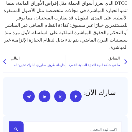
DTCC الذي يعزز أسواق الجملة مثل إقراض الأوراق المالية، بينما
تنمو الحيازة المباشرة في مجالات متخصصة مثل الأصول المشفرة
الأصلية. على المدى الطويل، قد يتقارب المنحنيان، مما يوفر
للمستثمرين خيارًا غير مسبوق: كفاءة النظام الصافي غير المباشر
أو التحكم والحقوق المباشرة للملكية على السلسلة. لأول مرة منذ
سبعينيات القرن الماضي، يتم بناء بديل لنظام الحيازة الإلزامية غير
المباشرة.
السابق
التالي
ما هي شبكة البنية التحتية المادية اللامركزية؟ فهم شبكات البنية التحتية المادية اللامركزية اللامركزية
خارطة طريق مطوري البلوك تشين: المهارات اللازمة للبناء على النظام الإيكولوجي لسلسلة الكتل (TheExchain)
شارك الآن: