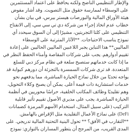
والإطار التنظيمي الناضج ولكنه يحافظ على اعتماد المستثمرين
على الوسطاء لممارسة حقوق مثل التصويت. وقد أشار مفوض
هيئة الأوراق المالية والبورصات هيستر بيرس، في بيان بشأن
خطاب عدم اتخاذ إجراء من شركة دي تي سي سي، إلى الانفتاح
التنظيمي على كلتا التجربتين، مشيرًا إلى أن السوق سيحدد أي
نموذج يناسب الاحتياجات. **الآثار المترتبة على الوسطاء
الماليين** هذا التباين يجبر اللاعبين الماليين الحاليين على إعادة
تقييم أدوارهم. يجب على شركات المقاصة وأمناء الحفظ النظر في
ما إذا كانت خدماتهم ستصبح سلعة في نظام مركز دبي للسلع
المتعددة. قد ترى شركات السمسرة بالتجزئة أن دورهم كبوابة قد
يواجه تحديًا من خلال نماذج الحيازة المباشرة، مما يدفعهم نحو
خدمات استشارية ذات قيمة أعلى. يمكن أن يصبح وكلاء التحويل،
وهم تقليديًا وظائف المكاتب الخلفية، حراسًا محوريين في أنظمة
الحيازة المباشرة. يجب على مديري الأصول تقييم تأثير قابلية
التركيب (على سبيل المثال، استخدام الأسهم المرمزة كضمانات
DeFi) على نماذج الأعمال التقليدية مثل الإقراض بالهامش.
**التقارب في الأفق؟ ** تحول البنية التحتية المالية تدريجي. على
المدى القريب، من المرجح أن يتطور المساران بالتوازي: نموذج