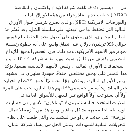
في 11 ديسمبر 2025، تلقت شركة الإيداع والائتمان والمقاصة
(DTCC) خطاب عدم اتخاذ إجراء من هيئة الأوراق المالية
والبورصات الأمريكية (SEC)، والذي يصرح بترميز أصول الأوراق
المالية التي تحتفظ بها في عهدتها على سلسلة الكتل. وقد فُسِّر هذا
التطور المحوري، الذي ينطوي على أصول تحت الحفظ تبلغ قيمتها
حوالي $99 تريليون دولار، على نطاق واسع على أنه خطوة رئيسية
نحو ترميز الأسهم الأمريكية. ومع ذلك، فإن الفحص الدقيق للإيداع
التنظيمي يكشف عن فارق بسيط مهم: تقوم شركة DTCC بترميز
"استحقاقات الأوراق المالية"، وليس الأسهم الأساسية نفسها. يؤكد
هذا التمييز على نهجين مختلفين اختلافًا جوهريًا يظهران في مشهد
ترميز الأوراق المالية، ويمثلان نهجًا مؤسسيًا أعمق. **نظام الحيازة
غير المباشرة: أساس خمسيني** لفهم هذا التباين، يجب على المرء
أولاً أن يستوعب أولاً الواقع غير البديهي للأسواق العامة في
الولايات المتحدة: فالمستثمرون لا "يمتلكون" الأسهم في حسابات
الوساطة الخاصة بهم بشكل مباشر. وينبع هذا من "أزمة الأعمال
الورقية" التي حدثت في أواخر الستينيات، والتي طغت على نظام
التحويلات المادية للشهادات. وتمثل الحل في إنشاء شركة ائتمان