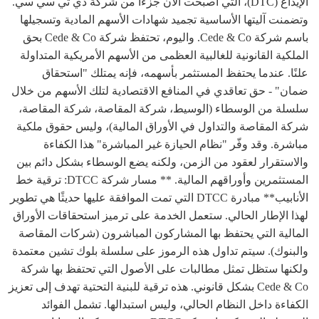
الإيداع (DTC)، التي أصبحت الآن جزءًا من شركة دي تي سي سي.
وتضمنت آليتها الأساسية تجميد شهادات الأسهم المادية وتسجيلها
باسم شركة Cede & Co. واليوم، تحتفظ شركة Cede & Co بحق
الملكية القانونية للغالبية العظمى من الأسهم الأمريكية المتداولة
علنًا. عندما يحتفظ المستثمر بأسهمه، فإنه يمتلك "استحقاق
ضمان" - حق تعاقدي في المنافع الاقتصادية لتلك الأسهم من خلال
سلسلة من الوسطاء (الوسيط، شركة المقاصة، شركة المقاصة،
شركة المقاصة والتداول في الأوراق المالية)، وليس حقوق ملكية
مباشرة. وقد وفّر "نظام الحيازة غير المباشرة" هذا الكفاءة
والاستقرار لعقود من الزمن، ولكنه يضع الوسطاء بشكل دائم بين
المستثمرين وأوراقهم المالية. ** مسار شركة DTCC: ترقية خط
الأنابيب** مبادرة DTCC التي تمت الموافقة عليها حديثًا هي تطوير
لهذا الإطار الحالي. ستعمل الخدمة على ترميز استحقاقات الأوراق
المالية التي يحتفظ بها المشاركون المباشرون (شركات المقاصة
والبنوك). سيتم تداول هذه الرموز على سلسلة بلوك تشين معتمدة
ولكنها ستظل تمثل مطالبات على الأصول التي تحتفظ بها شركة
Cede & Co بشكل قانوني. هذه ترقية للبنية التحتية تهدف إلى تعزيز
الكفاءة داخل النظام الحالي، وليس استبدالها. تشمل الفوائد