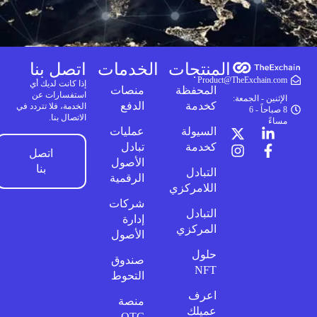
المنتجات
الخدمات
اتصل بنا
Product@TheExchain.com
إذا كانت لديك أي
المحفظة
منصات
استفسارات عن
الإثنين - الجمعة:
كخدمة
الدفع
الخدمة، فلا تتردد في
8 صباحاً - 6
الاتصال بنا.
مساءً
السيولة
عمليات
كخدمة
تبادل
اتصل
الأصول
بنا
التبادل
الرقمية
اللامركزي
شركات
التبادل
إدارة
المركزي
الأصول
حلول
صندوق
NFT
التحوط
اعرف
منصة
عميلك
OTC