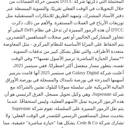
المحتملة التي ذكرتها شركة DTCC تحسين حركة الضمانات من
خلال التحويلات في الوقت الفعلي تقريبًا، والتسوية المبسطة عبر
دفتر الأستاذ المشترك، وتمهيد الطريق للابتكارات المستقبلية مثل
توزيعات الأرباح في العملات المستقرة. والأهم من ذلك، ذكرت
DTCC أن هذه الرموز المميزة لن تدخل في نظام DeFi البيئي أو
تتجاوز المشاركين الحاليين أو تغير سجلات المساهمين المُصدرين.
يتم الحفاظ على المزايا الأساسية للنظام المركزي - مثل المعاوضة
متعددة الأطراف، والتي تقلل بشكل كبير من تدفقات التسوية.
**مسار الحيازة المباشرة: ترميز الأصول نفسها** وفي الوقت
نفسه، يتطور مسار منفصل أكثر اضطرابًا. ففي سبتمبر 2025،
أعلنت شركة Galaxy Digital في سبتمبر 2025 أنها قامت بترميز
أسهمها المدرجة في بورصة ناسداك والمسجلة في بورصة الأوراق
المالية الأمريكية على سلسلة سولانا للبلوك تشين بالشراكة مع
شركة Superstate، وهي وكيل تحويل مسجل. الفرق الرئيسي هو أن
هذه الرموز الرمزية تمثل الأسهم الفعلية، وليس استحقاقًا. عندما
يتم نقل الرموز المميزة على السلسلة، تقوم شركة Superstate
بتحديث سجل المساهمين الرسمي للمُصدر في الوقت الفعلي؛ ولا
تشارك شركة Cede & Co. يشكل هذا "حيازة مباشرة" حقيقية، مما