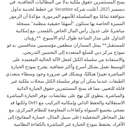
يمنح المستثمرين حقوق ملكية بدلاً من المطالبات التعاقدية. في
ديسمبر 2025، أعلنت شركة Securitize عن خطط لخدمة تداول
متوافقة تمامًا مع السلسلة للأسهم المرموزة، مؤكدةً أن الرموز
المميزة الخاصة بها ستكون "أسهمًا حقيقية منظمة" مسجلة
مباشرةً على جدول رأس المال الخاص بالمُصدر، مع إمكانية
التداول على مدار الساعة طوال أيام الأسبوع. **رؤيتان
للمستقبل** يمثل المساران منطقين مؤسسيين متنافسين. يدعو
نموذج مركز دبي للسلع المتعددة إلى التحسين التدريجي،
والاستفادة من سلسلة الكتل لجعل الآلة الحالية المعتمدة على
الوسيط تعمل بشكل أسرع وأكثر شفافية. يقترح نموذج الحيازة
المباشرة تغييرًا هيكليًا، ويشكك في ضرورة وجود وسطاء متعددي
الطبقات عندما يمكن أن توفر سلسلة الكتل سجلات ملكية غير
قابلة للتغيير، مما قد يمنح المستثمرين حقوق الحيازة الذاتية
والمباشرة. ينطوي كل نهج على مقايضات. توفر الحيازة المباشرة
الاستقلالية والحفظ الذاتي وإمكانية التركيب مع DeFi ولكنها قد
تضحي بتجميع السيولة وكفاءات المعاوضة للنظام المركزي، مع
نقل المخاطر التشغيلية (على سبيل المثال، خسارة المفاتيح) إلى
الأفراد. يحتفظ نموذج الحيازة غير المباشرة بالكفاءة النظامية