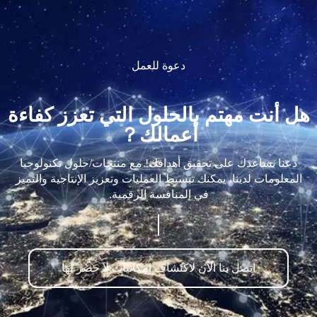
دعوة للعمل
هل أنت مهتم بالحلول التي تعزز كفاءة
أعمالك？
دعنا نساعدك على تحقيق أهدافك! مع منتجات/حلول تكنولوجيا
المعلومات لدينا، يمكنك تبسيط العمليات وتعزيز الإنتاجية والتميز
في المنافسة الرقمية.
اتصل بنا الآن لاكتشاف إمكانيات لا حصر لها