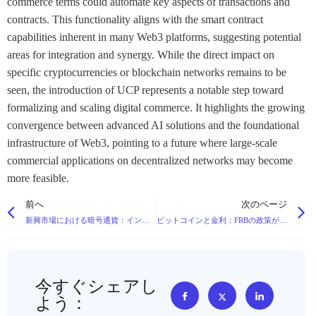
commerce terms could automate key aspects of transactions and
contracts. This functionality aligns with the smart contract
capabilities inherent in many Web3 platforms, suggesting potential
areas for integration and synergy. While the direct impact on
specific cryptocurrencies or blockchain networks remains to be
seen, the introduction of UCP represents a notable step toward
formalizing and scaling digital commerce. It highlights the growing
convergence between advanced AI solutions and the foundational
infrastructure of Web3, pointing to a future where large-scale
commercial applications on decentralized networks may become
more feasible.
前へ
次のページ
新興市場における暗号通貨：インフレ問題を解決するステーブルコインとは？
ビットコインと金利：FRBの政策が暗号通貨価格に与える影響
今すぐシェアし
よう：