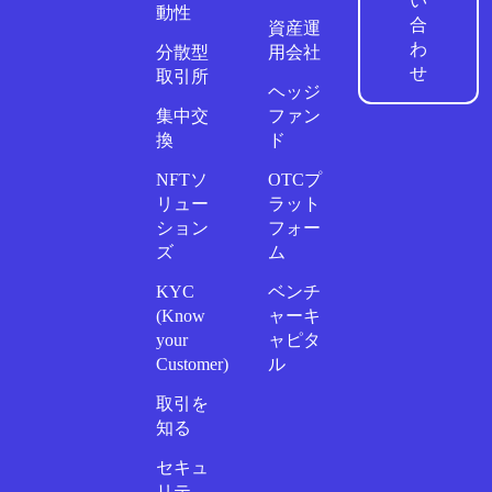
い
動性
合
資産運
わ
分散型
用会社
せ
取引所
ヘッジ
集中交
ファン
換
ド
NFTソ
OTCプ
リュー
ラット
ション
フォー
ズ
ム
KYC
ベンチ
(Know
ャーキ
your
ャピタ
Customer)
ル
取引を
知る
セキュ
リテ