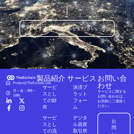
今すぐお問い合わせください。
製品紹介
サービス
お問い合
Product@TheExchain.com
わせ
サービ
決済プ
月～金：8時～
サービスに関する
スとし
ラット
18時
お問い合わせは、
ての財
フォー
お気軽にご連絡く
ださい。
布
ム
サービ
デジタ
お
スとし
ル資産
問
ての流
取引所