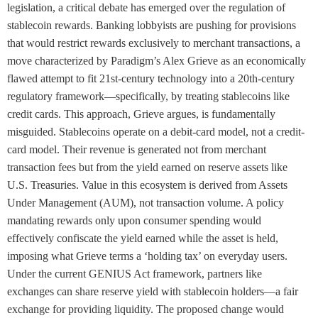
legislation, a critical debate has emerged over the regulation of
stablecoin rewards. Banking lobbyists are pushing for provisions
that would restrict rewards exclusively to merchant transactions, a
move characterized by Paradigm’s Alex Grieve as an economically
flawed attempt to fit 21st-century technology into a 20th-century
regulatory framework—specifically, by treating stablecoins like
credit cards. This approach, Grieve argues, is fundamentally
misguided. Stablecoins operate on a debit-card model, not a credit-
card model. Their revenue is generated not from merchant
transaction fees but from the yield earned on reserve assets like
U.S. Treasuries. Value in this ecosystem is derived from Assets
Under Management (AUM), not transaction volume. A policy
mandating rewards only upon consumer spending would
effectively confiscate the yield earned while the asset is held,
imposing what Grieve terms a ‘holding tax’ on everyday users.
Under the current GENIUS Act framework, partners like
exchanges can share reserve yield with stablecoin holders—a fair
exchange for providing liquidity. The proposed change would