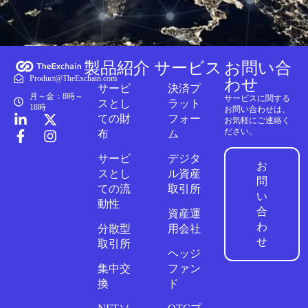
製品紹介
サービス
お問い合
Product@TheExchain.com
わせ
サービ
決済プ
月～金：8時～
サービスに関する
スとし
ラット
18時
お問い合わせは、
ての財
フォー
お気軽にご連絡く
ださい。
布
ム
サービ
デジタ
お
スとし
ル資産
問
ての流
取引所
い
動性
合
資産運
わ
分散型
用会社
せ
取引所
ヘッジ
集中交
ファン
換
ド