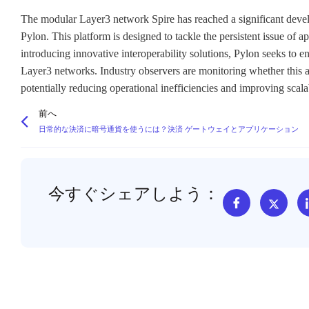
The modular Layer3 network Spire has reached a significant develo
Pylon. This platform is designed to tackle the persistent issue of
introducing innovative interoperability solutions, Pylon seeks t
Layer3 networks. Industry observers are monitoring whether this a
potentially reducing operational inefficiencies and improving scalab
前へ
日常的な決済に暗号通貨を使うには？決済 ゲートウェイとアプリケーション
今すぐシェアしよう：