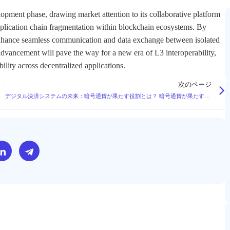
pment phase, drawing market attention to its collaborative platform
 application chain fragmentation within blockchain ecosystems. By
o enhance seamless communication and data exchange between isolated
dvancement will pave the way for a new era of L3 interoperability,
ility across decentralized applications.
次のページ
デジタル決済システムの未来：暗号通貨が果たす役割とは？ 暗号通貨が果たす役割とは？