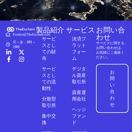
製品紹介
サービス
お問い合
Product@TheExchain.com
わせ
サービ
決済プ
月～金：8時～
サービスに関する
スとし
ラット
18時
お問い合わせは、
ての財
フォー
お気軽にご連絡く
ださい。
布
ム
サービ
デジタ
お
スとし
ル資産
問
ての流
取引所
い
動性
合
資産運
わ
分散型
用会社
せ
取引所
ヘッジ
集中交
ファン
換
ド