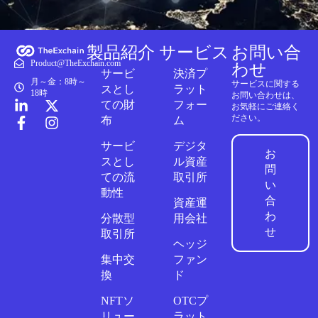
製品紹介
サービス
お問い合
Product@TheExchain.com
わせ
サービ
決済プ
月～金：8時～
サービスに関する
スとし
ラット
18時
お問い合わせは、
ての財
フォー
お気軽にご連絡く
ださい。
布
ム
サービ
デジタ
お
スとし
ル資産
問
ての流
取引所
い
動性
合
資産運
わ
分散型
用会社
せ
取引所
ヘッジ
集中交
ファン
換
ド
NFTソ
OTCプ
リュー
ラット