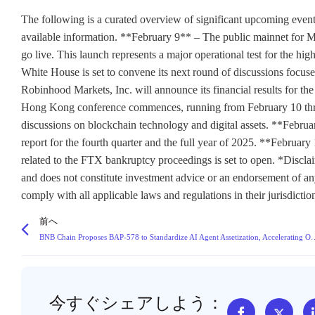
The following is a curated overview of significant upcoming even
available information. **February 9** – The public mainnet for M
go live. This launch represents a major operational test for the h
White House is set to convene its next round of discussions focuse
Robinhood Markets, Inc. will announce its financial results for the
Hong Kong conference commences, running from February 10 throu
discussions on blockchain technology and digital assets. **Februar
report for the fourth quarter and the full year of 2025. **February
related to the FTX bankruptcy proceedings is set to open. *Discl
and does not constitute investment advice or an endorsement of an
comply with all applicable laws and regulations in their jurisdictio
前へ
BNB Chain Proposes BAP-578 to Standardize AI Agent A
今すぐシェアしよう：