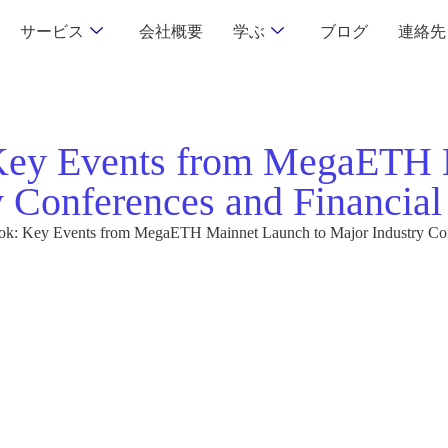
サービス
会社概要
学ぶ
ブログ
連絡先
Key Events from MegaETH M
y Conferences and Financial
k: Key Events from MegaETH Mainnet Launch to Major Industry Conf