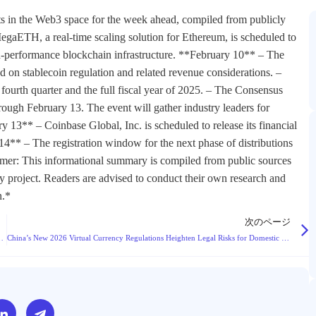
ts in the Web3 space for the week ahead, compiled from publicly
egaETH, a real-time scaling solution for Ethereum, is scheduled to
igh-performance blockchain infrastructure. **February 10** – The
d on stablecoin regulation and related revenue considerations. –
 fourth quarter and the full fiscal year of 2025. – The Consensus
gh February 13. The event will gather industry leaders for
y 13** – Coinbase Global, Inc. is scheduled to release its financial
 14** – The registration window for the next phase of distributions
aimer: This informational summary is compiled from public sources
y project. Readers are advised to conduct their own research and
n.*
次のページ
ssetization, Accelerating On-Chain AI Economy
China’s New 2026 Virtual Currency Regulations Heighten Legal Risks for Domestic Web3 Participants