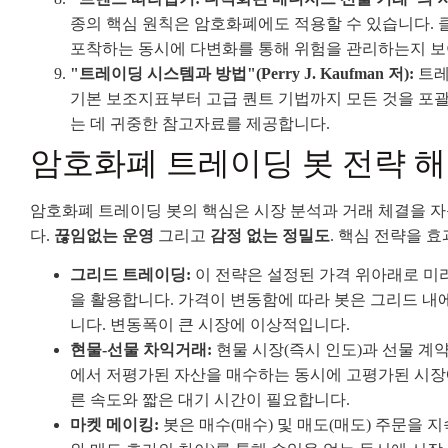
종의 핵심 원칙은 암호화폐에도 적용할 수 있습니다.
포착하는 동시에 다변화를 통해 위험을 관리하는지 보
"트레이딩 시스템과 방법"(Perry J. Kaufman 저):
트레
기본 보조지표부터 고급 퀀트 기법까지 모든 것을 포
는 데 귀중한 참고자료를 제공합니다.
암호화폐 트레이딩 봇 전략 
암호화폐 트레이딩 봇의 핵심은 시장 분석과 거래 체결을 
다.
끊임없는 운영
그리고
감정 없는 정밀도
. 핵심 전략을 
그리드 트레이딩:
이 전략은 설정된 가격 위아래로 미리
을 활용합니다. 가격이 변동함에 따라 봇은 그리드 내
니다. 변동폭이 큰 시장에 이상적입니다.
현물-선물 차익거래:
현물 시장(즉시 인도)과 선물 계약
에서 저평가된 자산을 매수하는 동시에 고평가된 시장
른 속도와 짧은 대기 시간이 필요합니다.
마켓 메이킹:
봇은 매수(매수) 및 매도(매도) 주문을