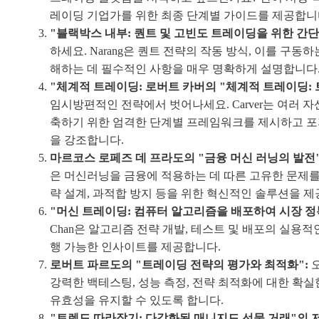
레이딩 기업가를 위한 최종 단계별 가이드를 제공합니
"블랙박스 내부: 퀀트 및 고빈도 트레이딩을 위한 간단한 
하세요. Narang은 퀀트 전략의 작동 방식, 이를 구동
해하는 데 필수적인 사항을 매우 명확하게 설명합니다
"체계적 트레이딩: 로버트 카버의 "체계적 트레이딩: 
임시방편적인 전략에서 벗어나세요. Carver는 여러 
축하기 위한 엄격한 단계별 프레임워크를 제시하고 포지
을 강조합니다.
마르코스 로페즈 데 프라도의 "금융 머신 러닝의 발전"
은 머신러닝을 금융에 적용하는 데 따른 고유한 문제를
략 설계, 과적합 방지 등을 위한 혁신적인 솔루션을 제
"머신 트레이딩: 컴퓨터 알고리즘을 배포하여 시장 정복하
Chan은 알고리즘 전략 개발, 테스트 및 배포의 실용
행 가능한 인사이트를 제공합니다.
로버트 파르도의 "트레이딩 전략의 평가와 최적화":
오
강력한 백테스팅, 성능 측정, 전략 최적화에 대한 
유효성을 유지할 수 있도록 합니다.
"트렌드 따라잡기: 다각화된 매니지드 선물 거래"의 저자 And