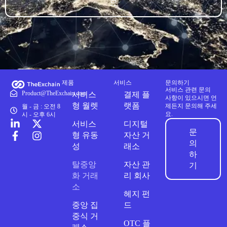
요
제품
서비스
문의하기
서비스 관련 문의
Product@TheExchain.com
서비스
결제 플
사항이 있으시면 언
형 월렛
랫폼
제든지 문의해 주세
월 - 금 : 오전 8
요.
시 - 오후 6시
서비스
디지털
문
형 유동
자산 거
의
성
래소
하
탈중앙
자산 관
기
화 거래
리 회사
소
헤지 펀
중앙 집
드
중식 거
OTC 플