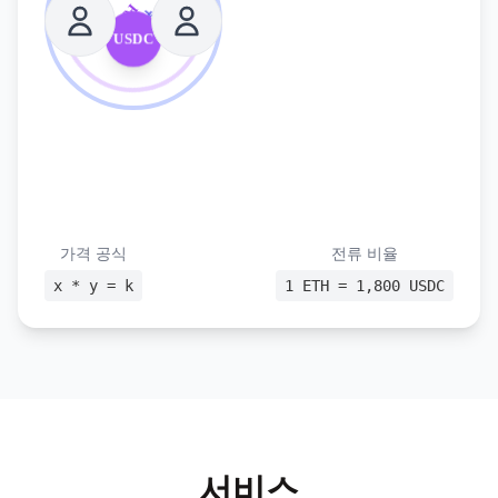
Pool
유동성
USDC
가격 공식
전류 비율
x * y = k
1 ETH = 1,800 USDC
서비스