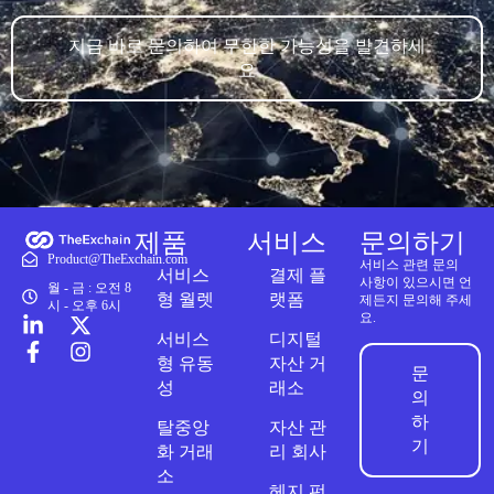
지금 바로 문의하여 무한한 가능성을 발견하세
요
제품
서비스
문의하기
Product@TheExchain.com
서비스 관련 문의
서비스
결제 플
사항이 있으시면 언
월 - 금 : 오전 8
형 월렛
랫폼
제든지 문의해 주세
시 - 오후 6시
요.
서비스
디지털
형 유동
자산 거
문
성
래소
의
하
탈중앙
자산 관
기
화 거래
리 회사
소
헤지 펀