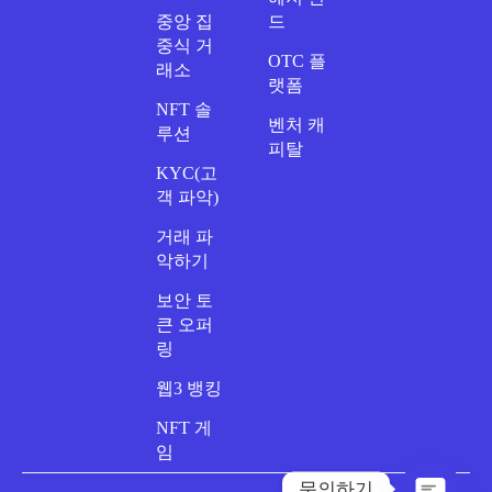
중앙 집
드
중식 거
OTC 플
래소
랫폼
NFT 솔
벤처 캐
루션
피탈
KYC(고
객 파악)
거래 파
악하기
보안 토
큰 오퍼
링
웹3 뱅킹
NFT 게
임
문의하기