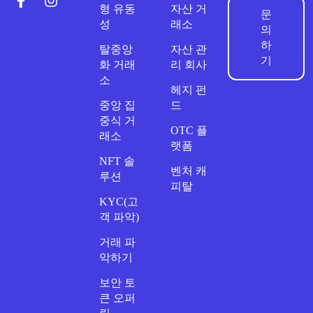
형 유동
자산 거
문
성
래소
의
하
탈중앙
자산 관
기
화 거래
리 회사
소
헤지 펀
중앙 집
드
중식 거
OTC 플
래소
랫폼
NFT 솔
벤처 캐
루션
피탈
KYC(고
객 파악)
거래 파
악하기
보안 토
큰 오퍼