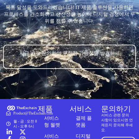
목표 달성을 도와드리겠습니다! IT 제품/솔루션을 사용하면
프로세스를 간소화하고 생산성을 높이며 디지털 경쟁에서 우
위를 점할 수 있습니다.
지금 바로 문의하여 무한한 가능성을 발견하세
요
제품
서비스
문의하기
Product@TheExchain.com
서비스 관련 문의
서비스
결제 플
사항이 있으시면 언
월 - 금 : 오전 8
형 월렛
랫폼
제든지 문의해 주세
시 - 오후 6시
요.
서비스
디지털