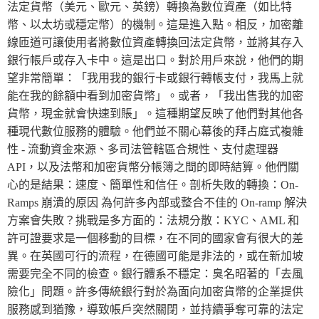
法定貨幣（美元、歐元、英鎊）轉換為數位資產（如比特
幣、以太坊或穩定幣）的機制。這是進入點。相反，加密離
線匝道可讓使用者將數位資產轉換回法定貨幣，並將其存入
銀行帳戶或存入卡中。這是出口。對於用戶來說，他們的期
望非常簡單：「我用我的銀行卡或銀行轉帳支付，我馬上就
能在我的餘額中看到加密貨幣」。或者，「我出售我的加密
貨幣，現金就會快速到賬」。這種期望反映了他們對其他各
種現代數位服務的體驗。他們並不關心幕後的拜占庭式複雜
性 - 流動資金來源、多司法管轄區合規性、支付處理器
API，以及法幣和加密貨幣分帳簿之間的即時結算。他們關
心的是結果：速度、簡單性和信任。剖析失敗的轉換：On-
Ramps 崩潰的原因 為何許多內部或整合不佳的 On-ramp 解決
方案會失敗？挑戰是多方面的：法規分散：KYC、AML 和
許可證要求是一個移動的目標，在不同的國家會有很大的差
異。在英國可行的流程，在德國可能是非法的，或在新加坡
需要完全不同的檢查。銀行體系不穩定：臭名昭著的「去風
險化」問題。許多傳統銀行對於為面向加密貨幣的企業提供
服務感到猶豫，導致帳戶突然關閉，並持續爭奪可靠的法定