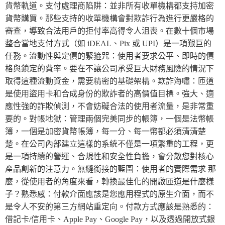
貨幣軌道。支付處理商陷阱：並非所有收單機構都支持加密
貨幣購買。那些支持的收單機構會對欺詐行為進行更嚴格的
審查，導致合法用戶的拒付率高得令人沮喪。在數十個市場
整合當地支付方式（如 iDEAL、Pix 或 UPI）是一項艱巨的
任務。流動性與定價的緊箍咒：使用者要求公平、即時的價
格與鎖定的費率。要在不讓公司承受巨大財務風險的情況下
取得這種流動資金，需要精密的基礎架構。欺詐海嘯：匝道
是使用盜用卡和合成身份的欺詐者的高價值目標。強大、適
應性強的詐欺偵測，不會妨礙合法的使用者流量，是非常重
要的。對帳地獄：管理兩個完美同步的帳簿，一個是法幣帳
簿，一個是加密貨幣帳簿，每一分、每一幣都必須清清楚
楚。在公司內部建立這樣的系統不僅是一項繁重的工程，更
是一項持續的營運、合規性和安全性負擔，會分散您對核心
產品創新的注意力。無縫銜接的藍圖：使用者的實際需求 那
麼，從使用者的角度來看，轉換最佳化的開啟匝道是什麼樣
子？熟悉感：付款介面應該是您應用程式的原生介面，而不
是令人不安的第三方網站重定向。付款方式應該是熟悉的：
借記卡/信用卡、Apple Pay、Google Pay，以及透過開放式銀