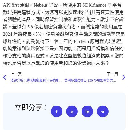
API first 連線。Nebeus 等公司所使用的 SDK.finance 等平台
就是採用這種方式，讓您可以更快速地推出具有連貫性使用
者體驗的產品，同時保留控制權和客製化能力。數字不會說
謊。全球有 5.8 億名加密貨幣擁有者，而穩定幣的使用量在
2024 年將成長 45%，傳統金融與數位金融之間的流動需求是
爆炸性的。能夠贏得下一個十年的 FinTech 應用程式是那些
能夠意識到法幣銜接不是外圍功能，而是用戶轉換和信任的
核心支柱的應用程式。這是建立整個數位經濟的橋梁。您的
橋梁是否足以承載您的使用者和您的企業邁向未來？
上一頁
下一頁
法律分析：跨境加密套利何時構成非法商業經營罪？
美國參議員提出 130 多項加密貨幣法案修正案；DZ Bank 獲得監管機構對交易平台的批准
立即分享：