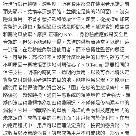
行進行銀行轉帳。透明度：所有費用都會在使用者承諾之前
預先顯示。兌換率清楚明確，並鎖定足夠的時間窗口。沒有
隱藏費用，不會引發扣款和破壞信任。速度：從授權到加密
貨幣進入錢包，整個過程應該是瞬間完成。延遲會造成焦慮
和購物車放棄。摩擦-正確的 KYC：身份驗證應該是安全且
合規的，但又不能過度干擾。先進的供應商通常可以簡化這
一流程，在幾秒鐘內驗證使用者，而不會犧牲監管的嚴謹
性。可靠性：高核准率。沒有什麼比用戶的日常付款方式因
不明原因一再被拒更快地削弱信心了。Off-ramp 需要相同的
信任支柱：明確的時間表、透明的費用，以及可靠地將法定
貨幣交付到使用者選擇的目的地。能夠輕易兌現，才能真正
讓使用者覺得他們的資金沒有「困」在您的生態系統中。策
略優勢：超越轉換，邁向生態系統的領導地位 整合強大、無
縫的法定貨幣轉換為加密貨幣閘道，不僅僅是修補漏斗中的
漏洞。它是一個戰略性的舉動，為您的金融科技應用程式的
未來定位：成為主要的金融介面：用戶傾向於便利性。在您
的應用程式中，用戶可以管理法定貨幣、投資加密貨幣、賺
取收益以及無縫消費，讓您成為用戶不可或缺的一部分。開