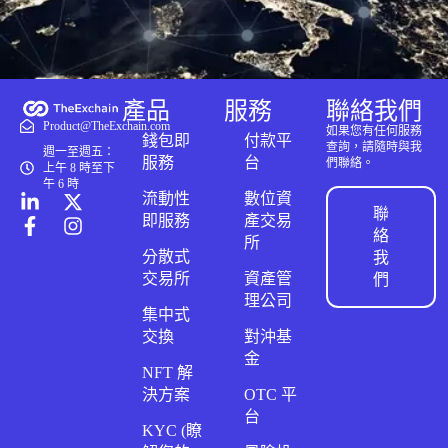
產品
服務
聯絡我們
Product@TheExchain.com
如果您有任何服務
錢包即
付款平
查詢，請隨時與我
週一至週五：
服務
台
們聯絡。
上午 8 時至下
午 6 時
流動性
數位資
聯
即服務
產交易
絡
所
分散式
我
交易所
資產管
們
理公司
集中式
交換
對沖基
金
NFT 解
決方案
OTC 平
台
KYC (瞭