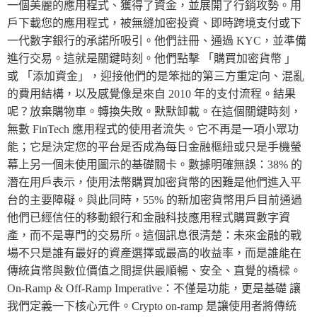
一個美麗的應用程式、獲得了資金，並展開了行銷攻勢。用
戶下載您的應用程式，被無縫加密投資、即時跨境支付或下
一代數字銀行的承諾所吸引。他們註冊、通過 KYC，並準備
進行交易。這就是關鍵時刻。他們點擊 「購買加密貨幣 」
或 「添加資金」，迎接他們的是笨拙的第三方重定向、混亂
的費用結構，以及感覺像是來自 2010 年的支付流程。結果
呢？放棄購物車。轉換失敗。默默卸載。在這個關鍵時刻，
無數 FinTech 應用程式的使用者流失。它不再是一項小眾功
能；它是決定您的平台是否成為每日金融樞紐或只是手機螢
幕上另一個未使用圖示的基礎關卡。數據明確無誤：38% 的
潛在用戶表示，使用法幣購買加密貨幣的困難是他們進入平
台的主要障礙。與此同時，55% 的新加密貨幣用戶目前通過
他們已經信任的移動銀行和金融科技應用程式購買數字資
產，而不是專門的交易所。這個訊息很清楚：未來金融的戰
場不只是誰有最好的資產選擇或最高的收益率，而是誰能在
傳統貨幣與數位價值之間提供最順暢、安全、直覺的橋樑。
On-Ramp & Off-Ramp Imperative：不僅是功能，更是基礎 讓
我們定義一下核心元件。Crypto on-ramp 是讓使用者將傳統