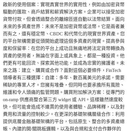
啟新的使用個案：實現真實世界的實用性，例如由加密貨幣
驅動的匯款、商戶結算和薪資解決方案。企業可以接受加密
貨幣付款，但會透過整合的離線匝道自動以法幣結算。面向
未來的多資產世界：未來不是加密貨幣或法幣。它是兩者兼
而有之，還有穩定幣、CBDC 和代幣化的現實世界資產。您
的平台架構需要從頭開始處理這個多資產的現實。提高參與
度和保留率：在您的平台上成功且無痛地將法定貨幣轉換為
資產的使用者，無論在字面上或具象上，都是一種投資。他
們更有可能回流、探索其他功能，並成為忠實的擁護者。未
來之路：建立、購買或合作？面對這個必要條件，FinTech
領導者有三種選擇：自建：多年、數百萬美元的承諾，需要
稀缺的專業人才。您擁有堆疊，但同時也要承擔所有風險、
維護和令人頭痛的監管問題。購買附加解決方案：從專門的
on-ramp 供應商整合第三方 widget 或 API。這樣雖然速度較
快，但可能會造成不連貫的使用者體驗、品牌稀釋，以及對
費用和流量的控制較少。在更深的基礎架構層級合作：利用
提供底層金融基礎架構的平台，包括原生、整合的多資產總
帳、內建的開/關跳板邏輯，以及與合規和支付合作夥伴的