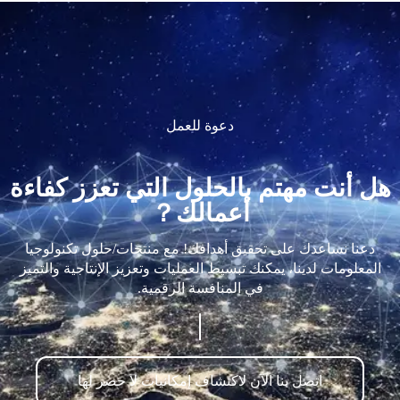
دعوة للعمل
هل أنت مهتم بالحلول التي تعزز كفاءة
أعمالك？
دعنا نساعدك على تحقيق أهدافك! مع منتجات/حلول تكنولوجيا
المعلومات لدينا، يمكنك تبسيط العمليات وتعزيز الإنتاجية والتميز
في المنافسة الرقمية.
اتصل بنا الآن لاكتشاف إمكانيات لا حصر لها