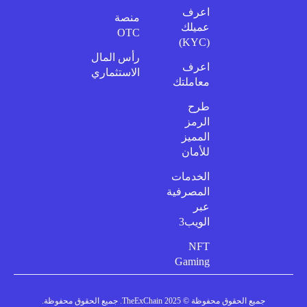
اعرف
منصة
عميلك
OTC
(KYC)
رأس المال
اعرف
الاستثماري
معاملتك
طرح
الرمز
المميز
للأمان
الخدمات
المصرفية
عبر
الويب3
NFT
Gaming
جميع الحقوق محفوظة © 2025 TheExChain. جميع الحقوق محفوظة.