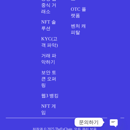
중식 거
OTC 플
래소
랫폼
NFT 솔
벤처 캐
루션
피탈
KYC(고
객 파악)
거래 파
악하기
보안 토
큰 오퍼
링
웹3 뱅킹
NFT 게
임
문의하기
저작권 © 2025 TheExChain. 모든 권리 보유.