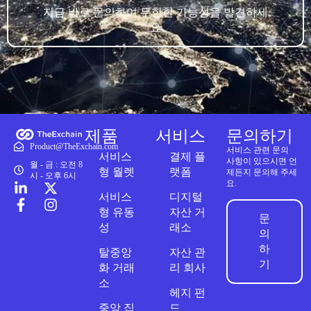
지금 바로 문의하여 무한한 가능성을 발견하세
요
제품
서비스
문의하기
Product@TheExchain.com
서비스 관련 문의
서비스
결제 플
사항이 있으시면 언
월 - 금 : 오전 8
형 월렛
랫폼
제든지 문의해 주세
시 - 오후 6시
요.
서비스
디지털
형 유동
자산 거
문
성
래소
의
하
탈중앙
자산 관
기
화 거래
리 회사
소
헤지 펀
중앙 집
드