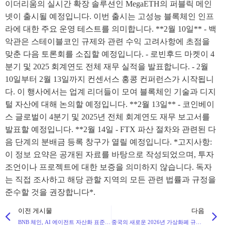
이더리움의 실시간 확장 솔루션인 MegaETH의 퍼블릭 메인
넷이 출시될 예정입니다. 이번 출시는 고성능 블록체인 인프
라에 대한 주요 운영 테스트를 의미합니다. **2월 10일** - 백
악관은 스테이블코인 규제와 관련 수익 고려사항에 초점을
맞춘 다음 토론회를 소집할 예정입니다. - 로빈후드 마켓이 4
분기 및 2025 회계연도 전체 재무 실적을 발표합니다. - 2월
10일부터 2월 13일까지 컨센서스 홍콩 컨퍼런스가 시작됩니
다. 이 행사에서는 업계 리더들이 모여 블록체인 기술과 디지
털 자산에 대해 논의할 예정입니다. **2월 13일** - 코인베이
스 글로벌이 4분기 및 2025년 전체 회계연도 재무 보고서를
발표할 예정입니다. **2월 14일 - FTX 파산 절차와 관련된 다
음 단계의 분배금 등록 창구가 열릴 예정입니다. *고지사항:
이 정보 요약은 공개된 자료를 바탕으로 작성되었으며, 투자
조언이나 프로젝트에 대한 보증을 의미하지 않습니다. 독자
는 직접 조사하고 해당 관할 지역의 모든 관련 법률과 규정을
준수할 것을 권장합니다*.
이전 게시물
다음
BNB 체인, AI 에이전트 자산화 표준화를 위한 BAP-578 제안, 온체인 AI 경제 가속화
중국의 새로운 2026년 가상화폐 규정으로 국내 Web3 참여자의 법적 리스크 증가