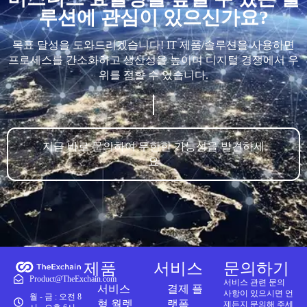
루션에 관심이 있으신가요?
목표 달성을 도와드리겠습니다! IT 제품/솔루션을 사용하면
프로세스를 간소화하고 생산성을 높이며 디지털 경쟁에서 우
위를 점할 수 있습니다.
지금 바로 문의하여 무한한 가능성을 발견하세
요
제품
서비스
문의하기
Product@TheExchain.com
서비스 관련 문의
서비스
결제 플
사항이 있으시면 언
월 - 금 : 오전 8
형 월렛
랫폼
제든지 문의해 주세