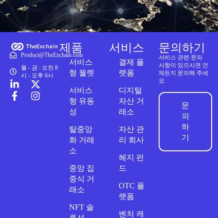
제품
서비스
문의하기
Product@TheExchain.com
서비스 관련 문의
서비스
결제 플
사항이 있으시면 언
월 - 금 : 오전 8
형 월렛
랫폼
제든지 문의해 주세
시 - 오후 6시
요.
서비스
디지털
형 유동
자산 거
문
성
래소
의
하
탈중앙
자산 관
기
화 거래
리 회사
소
헤지 펀
중앙 집
드
중식 거
OTC 플
래소
랫폼
NFT 솔
벤처 캐
루션