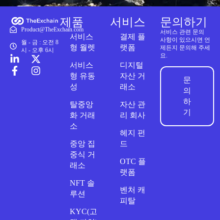
제품
서비스
문의하기
Product@TheExchain.com
서비스 관련 문의
서비스
결제 플
사항이 있으시면 언
월 - 금 : 오전 8
형 월렛
랫폼
제든지 문의해 주세
시 - 오후 6시
요.
서비스
디지털
형 유동
자산 거
문
성
래소
의
하
탈중앙
자산 관
기
화 거래
리 회사
소
헤지 펀
중앙 집
드
중식 거
OTC 플
래소
랫폼
NFT 솔
벤처 캐
루션
피탈
KYC(고